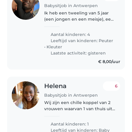
Babysitjob in Antwerpen
Ik heb een tweeling van 5 jaar
(een jongen en een meisje), een
jongen van 4 jaar en een jongen
van 2 jaar. De oudste drie
Aantal kinderen: 4
noemen we gekscherend "de
Leeftijd van kinderen:
Peuter
triplets", omdat ze zo dicht op..
•
Kleuter
Laatste activiteit: gisteren
€ 8,00/uur
Helena
6
Babysitjob in Antwerpen
Wij zijn een chille koppel van 2
vrouwen waarvan 1 van thuis uit
werkt en de ander op
verplaatsing. Wij zoeken een
Aantal kinderen: 1
lieve en geduldige babysitter
Leeftijd van kinderen:
Baby