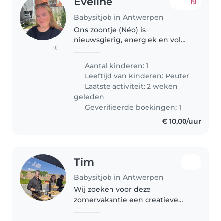
Eveline
19
Babysitjob in Antwerpen
Ons zoontje (Néo) is
nieuwsgierig, energiek en vol
(1)
spelletjes. Wij zoeken een
attente Babysitter die graag met
Aantal kinderen: 1
huisdieren omgaat. Laat gerust
Leeftijd van kinderen:
Peuter
iets weten als je interesse hebt!
Laatste activiteit: 2 weken
geleden
Geverifieerde boekingen: 1
€ 10,00/uur
Tim
Babysitjob in Antwerpen
Wij zoeken voor deze
zomervakantie een creatieve
babysitter voor onze vijf
schatten. Speels en energiek