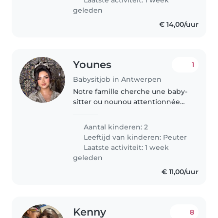
geleden
€ 14,00/uur
Younes
1
Babysitjob in Antwerpen
Notre famille cherche une baby-
sitter ou nounou attentionnée
pour nos deux enfants en bas
âge, pleins de vie et de curiosité.
Aantal kinderen: 2
Disponible pour s'occuper d'eux
Leeftijd van kinderen:
Peuter
à domicile, avec des tâches..
Laatste activiteit: 1 week
geleden
€ 11,00/uur
Kenny
8