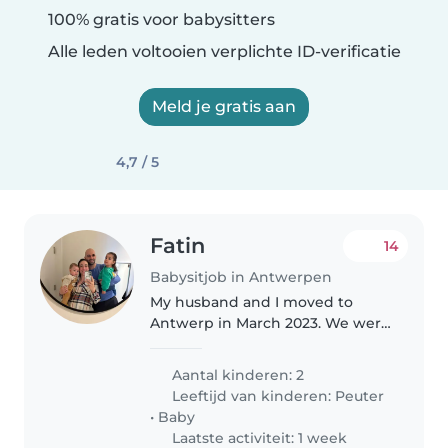
100% gratis voor babysitters
Alle leden voltooien verplichte ID-verificatie
Meld je gratis aan
4,7 / 5
Fatin
14
Babysitjob in Antwerpen
My husband and I moved to
Antwerp in March 2023. We were
previously living in Dubai. We
have two children, a girl who is 2
Aantal kinderen: 2
years old and a baby boy who is
Leeftijd van kinderen:
Peuter
4 months old. We are looking..
•
Baby
Laatste activiteit: 1 week