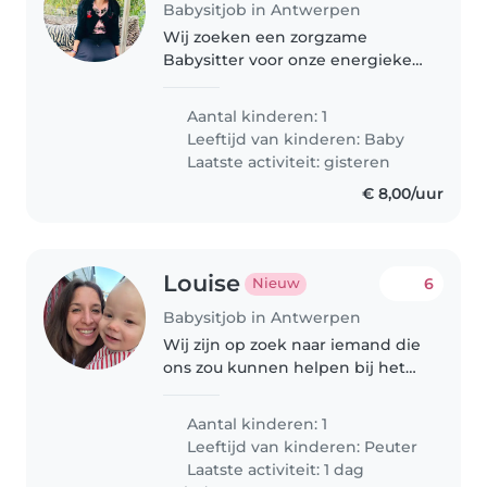
Babysitjob in Antwerpen
Wij zoeken een zorgzame
Babysitter voor onze energieke
en speelse baby. Ervaring met
baby's is een must, onze baby
Aantal kinderen: 1
slaapt moeilijk. Graag bij ons
Leeftijd van kinderen:
Baby
thuis. Iemand dat enthousiast is.
Laatste activiteit: gisteren
€ 8,00/uur
Louise
6
Nieuw
Babysitjob in Antwerpen
Wij zijn op zoek naar iemand die
ons zou kunnen helpen bij het
opvangen van onze kleine Henri,
een 15 maand oude peuter.
Aantal kinderen: 1
Omdat we beide laat werken,
Leeftijd van kinderen:
Peuter
kunnen we hem niet altijd op
Laatste activiteit: 1 dag
tijd..