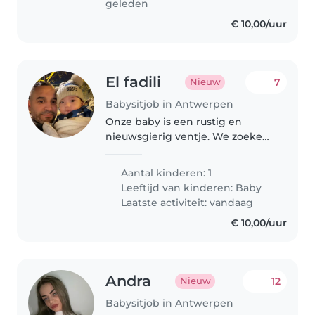
geleden
€ 10,00/uur
El fadili
7
Nieuw
Babysitjob in Antwerpen
Onze baby is een rustig en
nieuwsgierig ventje. We zoeken
een betrouwbare en geduldige
Babysitter die van aanraking
Aantal kinderen: 1
houdt in de eigen omgeving. Ik
Leeftijd van kinderen:
Baby
ben geopereerd aan mijn nier ik
Laatste activiteit: vandaag
zoek..
€ 10,00/uur
Andra
12
Nieuw
Babysitjob in Antwerpen