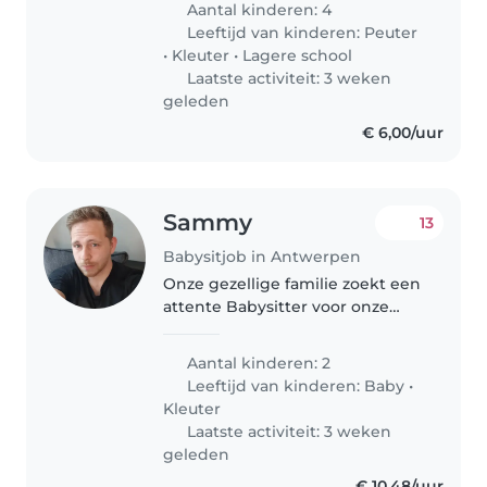
Aantal kinderen: 4
gezelschap is welkom! Iemand
Leeftijd van kinderen:
Peuter
die graag met huisdieren
•
Kleuter
•
Lagere school
omgaat en eenvoudige
Laatste activiteit: 3 weken
maaltijden..
geleden
€ 6,00/uur
Sammy
13
Babysitjob in Antwerpen
Onze gezellige familie zoekt een
attente Babysitter voor onze
twee kids: een baby van 1 jaar en
een speelse dreumes van 3 jaar.
Aantal kinderen: 2
Ze zijn vol energie, altijd in voor
Leeftijd van kinderen:
Baby
•
een spelletje en..
Kleuter
Laatste activiteit: 3 weken
geleden
€ 10,48/uur