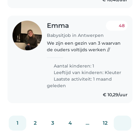
Emma
48
Babysitjob in Antwerpen
We zijn een gezin van 3 waarvan
de ouders voltijds werken //
Aantal kinderen: 1
Leeftijd van kinderen:
Kleuter
Laatste activiteit: 1 maand
geleden
€ 10,29/uur
1
2
3
4
...
12