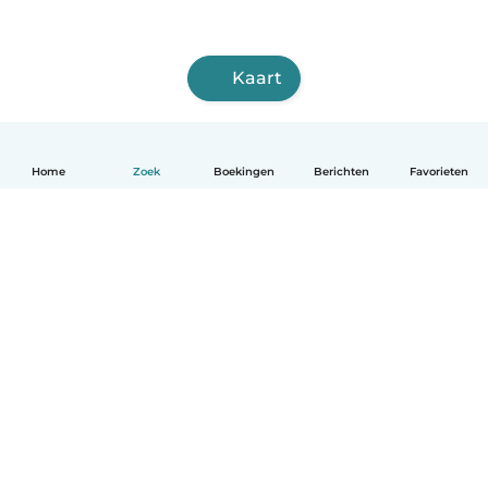
Kaart
Home
Zoek
Boekingen
Berichten
Favorieten
Nederlands
Hoe het werkt
Help
Voorwaarden & Privacy
Tarieven
Bedrijfsgegevens
Babysits for Work
Community standaarden