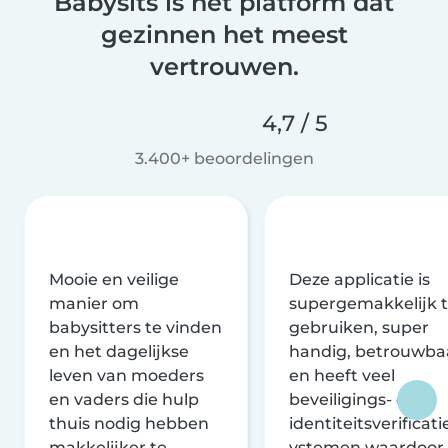
Babysits is het platform dat
gezinnen het meest
vertrouwen.
4,7 / 5
3.400+ beoordelingen
Mooie en veilige
Deze applicatie is
manier om
supergemakkelijk 
babysitters te vinden
gebruiken, super
en het dagelijkse
handig, betrouwba
leven van moeders
en heeft veel
en vaders die hulp
beveiligings- en
thuis nodig hebben
identiteitsverificati
makkelijker te
ystemen waardoor