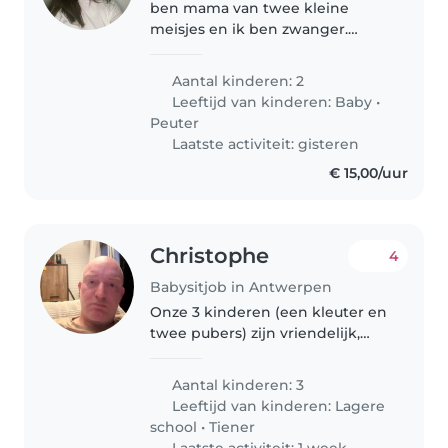
ben mama van twee kleine
meisjes en ik ben zwanger.
Daarom ben ik op zoek naar een
lieve, betrouwbare en zorgzame
Aantal kinderen: 2
oppas die mij kan helpen met
Leeftijd van kinderen:
Baby
•
mijn dochters. Ik zoek iemand
Peuter
die leuke..
Laatste activiteit: gisteren
€ 15,00/uur
Christophe
4
Babysitjob in Antwerpen
Onze 3 kinderen (een kleuter en
twee pubers) zijn vriendelijk,
spraakzaam en speels geworden.
We zoeken een fijne babysitter
Aantal kinderen: 3
die van gezelligheid en
Leeftijd van kinderen:
Lagere
verantwoordelijkheid houdt!
school
•
Tiener
Graag..
Laatste activiteit: 1 week