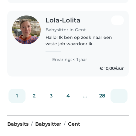
Lola-Lolita
Babysitter in Gent
Hallo! Ik ben op zoek naar een
vaste job waardoor ik
momenteel veel tijd heb om op
te vullen. Vroeger (toen ik 15/16
Ervaring: < 1 jaar
was) babysitte ik wel eens,
€ 10,00/uur
daarna begon ik als student in
de horeca..
1
2
3
4
...
28
Babysits
Babysitter
Gent