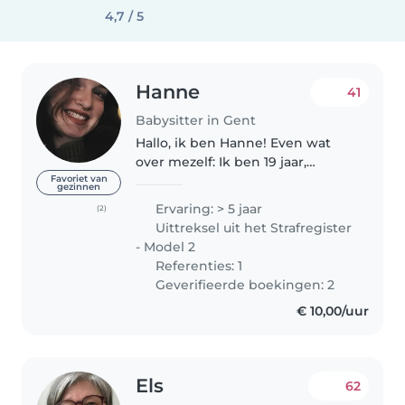
4,7 / 5
Hanne
41
Babysitter in Gent
Hallo, ik ben Hanne! Even wat
over mezelf: Ik ben 19 jaar,
afgestudeerd uit Latijn-Grieks,
Favoriet van
gezinnen
en ik studeer momenteel
Ervaring: > 5 jaar
(2)
psychologie aan de UGent. Ik
Uittreksel uit het Strafregister
ben heel geïnteresseerd in
- Model 2
talen...
Referenties: 1
Geverifieerde boekingen: 2
€ 10,00/uur
Els
62