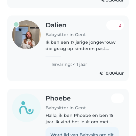
€ 9,50/uur
Dalien
2
Babysitter in Gent
Ik ben een 17 jarige jongevrouw
die graag op kinderen past.
Hoewel ik geen specifieke
ervaring heb, ben ik
Ervaring: < 1 jaar
verantwoordelijk, zorgzaam en
€ 10,00/uur
sportief. Ik kan goed overweg
met baby's, peuters,..
Phoebe
Babysitter in Gent
Hallo, ik ben Phoebe en ben 15
jaar. Ik vind het leuk om met
kinderen om te gaan. Ik ben
vriendelijk, verantwoordelijk, Ik
Word lid van Babysits om dit