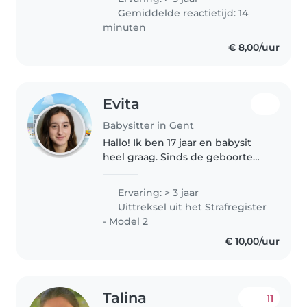
Gemiddelde reactietijd: 14
minuten
€ 8,00/uur
Evita
Babysitter in Gent
Hallo! Ik ben 17 jaar en babysit
heel graag. Sinds de geboorte
van mijn neefje en nichtje (die
nu 7 en 5 jaar oud zijn) pas ik
Ervaring: > 3 jaar
regelmatig op hen, dus ik heb al
Uittreksel uit het Strafregister
heel wat ervaring met..
- Model 2
€ 10,00/uur
Talina
11