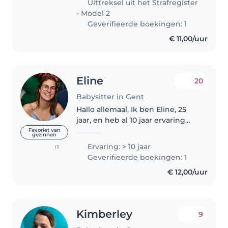
Uittreksel uit het Strafregister
love kids and it brings..
- Model 2
Geverifieerde boekingen: 1
€ 11,00/uur
Eline
20
Babysitter in Gent
Hallo allemaal, Ik ben Eline, 25
jaar, en heb al 10 jaar ervaring
met babysitten op kindjes van
Favoriet van
gezinnen
uiteenlopende leeftijden (0 - 12j),
Ervaring: > 10 jaar
(1)
maar vooral 0-5 jarigen. Ik ben in
Geverifieerde boekingen: 1
juni 2023 afgestudeerd..
€ 12,00/uur
Kimberley
9