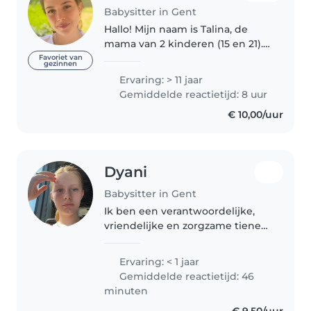
Babysitter in Gent
Hallo! Mijn naam is Talina, de
mama van 2 kinderen (15 en 21).
Ik ben 43 jaar. Ik ben
Favoriet van
gezinnen
verantwoordelijk, zorgzaam en
Ervaring: > 11 jaar
hou van kinderen. Ik heb
Gemiddelde reactietijd: 8 uur
ervaring met babysitten en vind
€ 10,00/uur
het leuk..
Dyani
Babysitter in Gent
Ik ben een verantwoordelijke,
vriendelijke en zorgzame tiener
op zoek naar babysitten. Met
ervaring van kindjes tussen de 4
Ervaring: < 1 jaar
maanden en 11 jaar, dus heb ik
Gemiddelde reactietijd: 46
veel enthousiasme en ervaring..
minuten