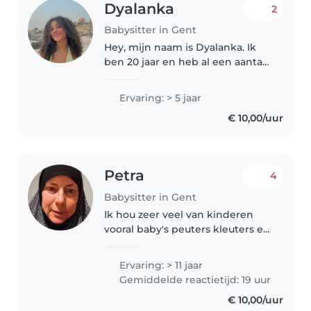
Dyalanka
2
Babysitter in Gent
Hey, mijn naam is Dyalanka. Ik
ben 20 jaar en heb al een aantal
keer gebabysit. Ik ben heel
graag bij kinderen, want zelf heb
Ervaring: > 5 jaar
ik veel nichtjes en neefjes
€ 10,00/uur
waarmee ik altijd super graag..
Petra
4
Babysitter in Gent
Ik hou zeer veel van kinderen
vooral baby's peuters kleuters en
help zeer graag anderen. Koken
kan ik zeer goed Belgische
Ervaring: > 11 jaar
keuken Marokkaanse, Turkse
Gemiddelde reactietijd: 19 uur
Egyptische keuken. Ik ben altijd..
€ 10,00/uur