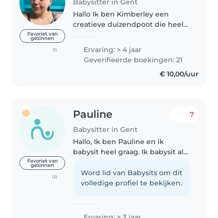
Babysitter in Gent
Hallo Ik ben Kimberley een
creatieve duizendpoot die heel
graag bezig is met het spelen en
Favoriet van
gezinnen
leren van dingen aan jullie
Ervaring: > 4 jaar
(1)
kindjes. Ik heb al heel wat
Geverifieerde boekingen: 21
ervaring met babysitten en
€ 10,00/uur
kampjes..
Pauline
7
Babysitter in Gent
Hallo, Ik ben Pauline en ik
babysit heel graag. Ik babysit al
ongeveer 2 jaar, maar ik heb al
Favoriet van
gezinnen
langer ervaring met kinderen. Ik
Word lid van Babysits om dit
(2)
heb kleine neefjes en nichtjes
volledige profiel te bekijken.
die ik heel graag en vaak..
Ervaring: > 3 jaar