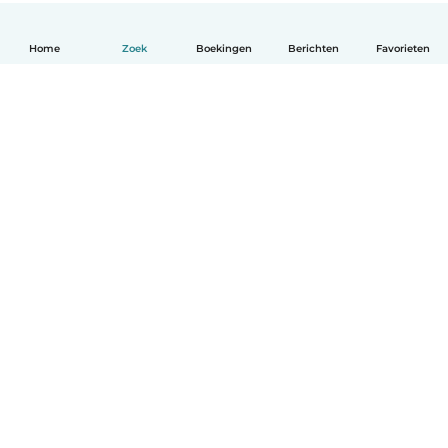
Home
Zoek
Boekingen
Berichten
Favorieten
Nederlands
Hoe het werkt
Help
Voorwaarden & Privacy
Tarieven
Bedrijfsgegevens
Babysits for Work
Community standaarden
© Babysits B.V.