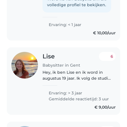
vind het leuk om met kinderen
volledige profiel te bekijken.
te spelen en voor ze te zorgen...
Ervaring: < 1 jaar
€ 10,00/uur
Lise
6
Babysitter in Gent
Hey, ik ben Lise en ik word in
augustus 19 jaar. Ik volg de studie
logopedische en audiologische
wetenschappen aan de UGent.
Ervaring: > 3 jaar
Momenteel woon ik nog bij mijn
Gemiddelde reactietijd: 3 uur
ouders thuis (in Drongen)..
€ 9,00/uur