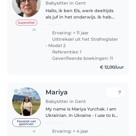
Babysitter in Gent
Hallo, ik ben Els, werk deeltijds
als juf in het onderwijs. Ik heb
zelf 3 kinderen en vind het leuk
Supersitter
om af en toe op iemands
(7)
Ervaring: > 11 jaar
kinderen te passen. Ik weet uit
Uittreksel uit het Strafregister
ervaring hoe belangrijk..
- Model 2
Referenties: 1
Geverifieerde boekingen: 11
€ 12,00/uur
Mariya
7
Babysitter in Gent
My name is Mariya Yurchak. I am
Ukrainian. In Ukraine - I use to be
a full time babysitter. I mostly
Favoriet van
gezinnen
worked in the families with
Ervaring: > 4 jaar
(1)
children from 0-13 years old. I