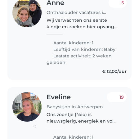
Anne
5
Onthaalouder vacatures in Antwerpen
Wij verwachten ons eerste
kindje en zoeken hier opvang
voor.
Aantal kinderen: 1
Leeftijd van kinderen:
Baby
Laatste activiteit: 2 weken
geleden
€ 12,00/uur
Eveline
19
Babysitjob in Antwerpen
Ons zoontje (Néo) is
nieuwsgierig, energiek en vol
(1)
spelletjes. Wij zoeken een
attente Babysitter die graag met
Aantal kinderen: 1