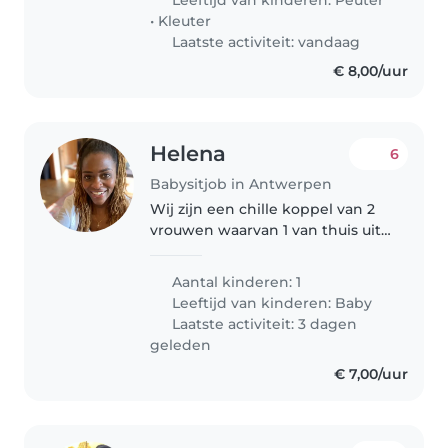
triplets", omdat ze zo dicht op..
•
Kleuter
Laatste activiteit: vandaag
€ 8,00/uur
Helena
6
Babysitjob in Antwerpen
Wij zijn een chille koppel van 2
vrouwen waarvan 1 van thuis uit
werkt en de ander op
verplaatsing. Wij zoeken een
Aantal kinderen: 1
lieve en geduldige babysitter
Leeftijd van kinderen:
Baby
voor onze baby van 2 maanden.
Laatste activiteit: 3 dagen
Jij..
geleden
€ 7,00/uur