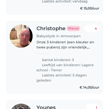
Laatste activiteit: vandaag
€ 15,00/uur
Christophe
4
Nieuw
Babysitjob in Antwerpen
Onze 3 kinderen (een kleuter en
twee pubers) zijn vriendelijk,
spraakzaam en speels geworden.
We zoeken een fijne babysitter
Aantal kinderen: 3
die van gezelligheid en
Leeftijd van kinderen:
Lagere
verantwoordelijkheid houdt!
school
•
Tiener
Graag..
Laatste activiteit: 5 dagen
geleden
€ 14,00/uur
Younes
1