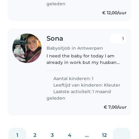
geleden
€ 12,00/uur
Sona
1
Babysitjob in Antwerpen
I need the baby for today I am
already in work but my husband
need to start work on 15:00 so I
need from 15:00 till 18:00 .
Aantal kinderen: 1
Leeftijd van kinderen:
Kleuter
Laatste activiteit: 1 maand
geleden
€ 7,00/uur
1
2
3
4
...
12