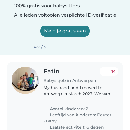
100% gratis voor babysitters
Alle leden voltooien verplichte ID-verificatie
Meld je gratis aan
4,7 / 5
Fatin
14
Babysitjob in Antwerpen
My husband and I moved to
Antwerp in March 2023. We were
previously living in Dubai. We
have two children, a girl who is 2
Aantal kinderen: 2
years old and a baby boy who is
Leeftijd van kinderen:
Peuter
4 months old. We are looking..
•
Baby
Laatste activiteit: 6 dagen