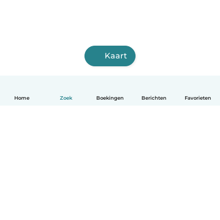
Kaart
Home
Zoek
Boekingen
Berichten
Favorieten
Nederlands
Hoe het werkt
Help
Voorwaarden & Privacy
Tarieven
Bedrijfsgegevens
Babysits for Work