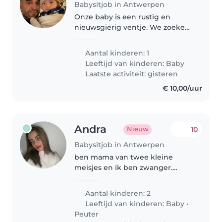
Babysitjob in Antwerpen
Onze baby is een rustig en
nieuwsgierig ventje. We zoeken
een betrouwbare en geduldige
Babysitter die van aanraking
Aantal kinderen: 1
houdt in de eigen omgeving. Ik
Leeftijd van kinderen:
Baby
ben geopereerd aan mijn nier ik
Laatste activiteit: gisteren
zoek..
€ 10,00/uur
Andra
10
Nieuw
Babysitjob in Antwerpen
ben mama van twee kleine
meisjes en ik ben zwanger.
Daarom ben ik op zoek naar een
lieve, betrouwbare en zorgzame
Aantal kinderen: 2
oppas die mij kan helpen met
Leeftijd van kinderen:
Baby
•
mijn dochters. Ik zoek iemand
Peuter
die leuke..