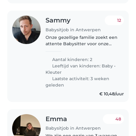
Sammy
12
Babysitjob in Antwerpen
Onze gezellige familie zoekt een
attente Babysitter voor onze
twee kids: een baby van 1 jaar en
een speelse dreumes van 3 jaar.
Aantal kinderen: 2
Ze zijn vol energie, altijd in voor
Leeftijd van kinderen:
Baby
•
een spelletje en..
Kleuter
Laatste activiteit: 3 weken
geleden
€ 10,48/uur
Emma
48
Babysitjob in Antwerpen
We zijn een gezin van 3 waarvan