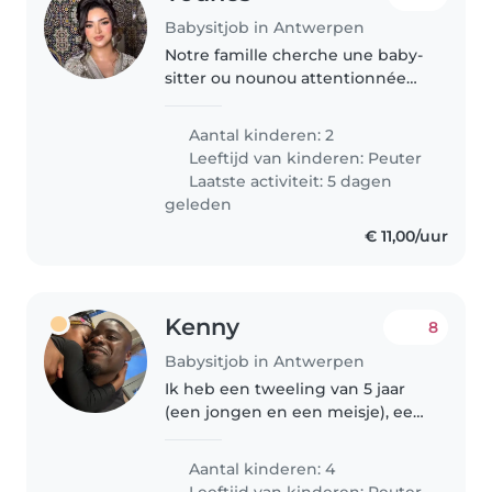
Babysitjob in Antwerpen
Notre famille cherche une baby-
sitter ou nounou attentionnée
pour nos deux enfants en bas
âge, pleins de vie et de curiosité.
Aantal kinderen: 2
Disponible pour s'occuper d'eux
Leeftijd van kinderen:
Peuter
à domicile, avec des tâches..
Laatste activiteit: 5 dagen
geleden
€ 11,00/uur
Kenny
8
Babysitjob in Antwerpen
Ik heb een tweeling van 5 jaar
(een jongen en een meisje), een
jongen van 4 jaar en een jongen
van 2 jaar. De oudste drie
Aantal kinderen: 4
noemen we gekscherend "de
Leeftijd van kinderen:
Peuter