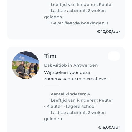
huisdieren omgaat. Laat gerust
Leeftijd van kinderen:
Peuter
iets weten als je interesse hebt!
Laatste activiteit: 2 weken
geleden
Geverifieerde boekingen: 1
€ 10,00/uur
Tim
Babysitjob in Antwerpen
Wij zoeken voor deze
zomervakantie een creatieve
babysitter voor onze vijf
schatten. Speels en energiek
Aantal kinderen: 4
gezelschap is welkom! Iemand
Leeftijd van kinderen:
Peuter
die graag met huisdieren
•
Kleuter
•
Lagere school
omgaat en eenvoudige
Laatste activiteit: 2 weken
maaltijden..
geleden
€ 6,00/uur