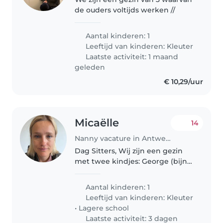
de ouders voltijds werken //
Aantal kinderen: 1
Leeftijd van kinderen:
Kleuter
Laatste activiteit: 1 maand
geleden
€ 10,29/uur
Micaëlle
14
Nanny vacature in Antwerpen
Dag Sitters, Wij zijn een gezin
met twee kindjes: George (bijna
8), Basile (bijna 5). We zoeken
een oppas die ons kan helpen
Aantal kinderen: 1
met de opvang na school voor
Leeftijd van kinderen:
Kleuter
twee dagen in de week (samen..
•
Lagere school
Laatste activiteit: 3 dagen