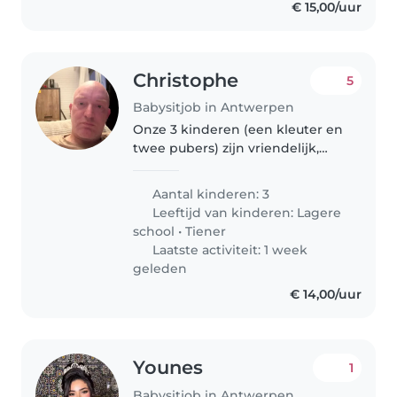
€ 15,00/uur
Christophe
5
Babysitjob in Antwerpen
Onze 3 kinderen (een kleuter en
twee pubers) zijn vriendelijk,
spraakzaam en speels geworden.
We zoeken een fijne babysitter
Aantal kinderen: 3
die van gezelligheid en
Leeftijd van kinderen:
Lagere
verantwoordelijkheid houdt!
school
•
Tiener
Graag..
Laatste activiteit: 1 week
geleden
€ 14,00/uur
Younes
1
Babysitjob in Antwerpen