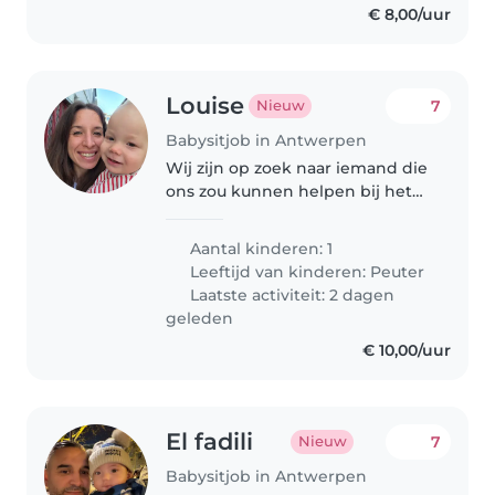
€ 8,00/uur
Louise
7
Nieuw
Babysitjob in Antwerpen
Wij zijn op zoek naar iemand die
ons zou kunnen helpen bij het
opvangen van onze kleine Henri,
een 15 maand oude peuter.
Aantal kinderen: 1
Omdat we beide laat werken,
Leeftijd van kinderen:
Peuter
kunnen we hem niet altijd op
Laatste activiteit: 2 dagen
tijd..
geleden
€ 10,00/uur
El fadili
7
Nieuw
Babysitjob in Antwerpen