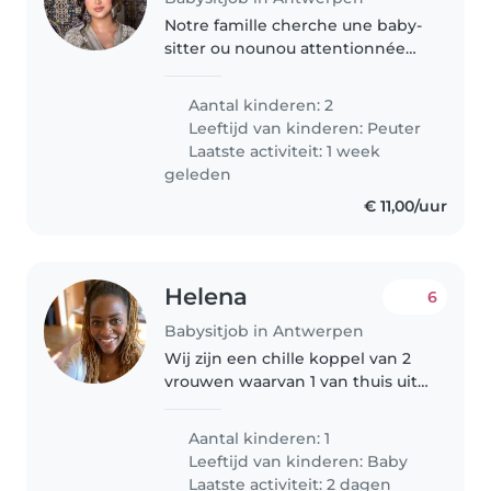
Notre famille cherche une baby-
sitter ou nounou attentionnée
pour nos deux enfants en bas
âge, pleins de vie et de curiosité.
Aantal kinderen: 2
Disponible pour s'occuper d'eux
Leeftijd van kinderen:
Peuter
à domicile, avec des tâches..
Laatste activiteit: 1 week
geleden
€ 11,00/uur
Helena
6
Babysitjob in Antwerpen
Wij zijn een chille koppel van 2
vrouwen waarvan 1 van thuis uit
werkt en de ander op
verplaatsing. Wij zoeken een
Aantal kinderen: 1
lieve en geduldige babysitter
Leeftijd van kinderen:
Baby
voor onze baby van 2 maanden.
Laatste activiteit: 2 dagen