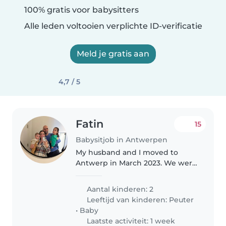
100% gratis voor babysitters
Alle leden voltooien verplichte ID-verificatie
Meld je gratis aan
4,7 / 5
Fatin
15
Babysitjob in Antwerpen
My husband and I moved to
Antwerp in March 2023. We were
previously living in Dubai. We
have two children, a girl who is 2
Aantal kinderen: 2
years old and a baby boy who is
Leeftijd van kinderen:
Peuter
4 months old. We are looking..
•
Baby
Laatste activiteit: 1 week