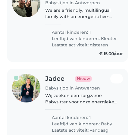
Babysitjob in Antwerpen
We are a friendly, multilingual
family with an energetic five-
year-old son. We are looking for
a confident, assertive and
Aantal kinderen: 1
independent babysitter who
Leeftijd van kinderen:
Kleuter
takes initiative, sets clear
Laatste activiteit: gisteren
boundaries..
€ 15,00/uur
Jadee
Nieuw
Babysitjob in Antwerpen
Wij zoeken een zorgzame
Babysitter voor onze energieke
en speelse baby. Ervaring met
baby's is een must, onze baby
Aantal kinderen: 1
slaapt moeilijk. Graag bij ons
Leeftijd van kinderen:
Baby
thuis. Iemand dat enthousiast is.
Laatste activiteit: vandaag