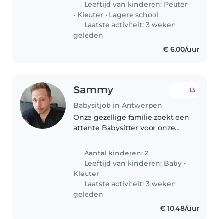
Leeftijd van kinderen:
Peuter
die graag met huisdieren
•
Kleuter
•
Lagere school
omgaat en eenvoudige
Laatste activiteit: 3 weken
maaltijden..
geleden
€ 6,00/uur
Sammy
13
Babysitjob in Antwerpen
Onze gezellige familie zoekt een
attente Babysitter voor onze
twee kids: een baby van 1 jaar en
een speelse dreumes van 3 jaar.
Aantal kinderen: 2
Ze zijn vol energie, altijd in voor
Leeftijd van kinderen:
Baby
•
een spelletje en..
Kleuter
Laatste activiteit: 3 weken
geleden
€ 10,48/uur