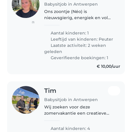
Babysitjob in Antwerpen
Ons zoontje (Néo) is
nieuwsgierig, energiek en vol
(1)
spelletjes. Wij zoeken een
attente Babysitter die graag met
Aantal kinderen: 1
huisdieren omgaat. Laat gerust
Leeftijd van kinderen:
Peuter
iets weten als je interesse hebt!
Laatste activiteit: 2 weken
geleden
Geverifieerde boekingen: 1
€ 10,00/uur
Tim
Babysitjob in Antwerpen
Wij zoeken voor deze
zomervakantie een creatieve
babysitter voor onze vijf
schatten. Speels en energiek
Aantal kinderen: 4
gezelschap is welkom! Iemand