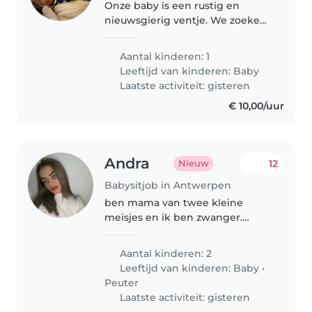
Onze baby is een rustig en
nieuwsgierig ventje. We zoeken
een betrouwbare en geduldige
Babysitter die van aanraking
Aantal kinderen: 1
houdt in de eigen omgeving. Ik
Leeftijd van kinderen:
Baby
ben geopereerd aan mijn nier ik
Laatste activiteit: gisteren
zoek..
€ 10,00/uur
Andra
12
Nieuw
Babysitjob in Antwerpen
ben mama van twee kleine
meisjes en ik ben zwanger.
Daarom ben ik op zoek naar een
lieve, betrouwbare en zorgzame
Aantal kinderen: 2
oppas die mij kan helpen met
Leeftijd van kinderen:
Baby
•
mijn dochters. Ik zoek iemand
Peuter
die leuke..
Laatste activiteit: gisteren