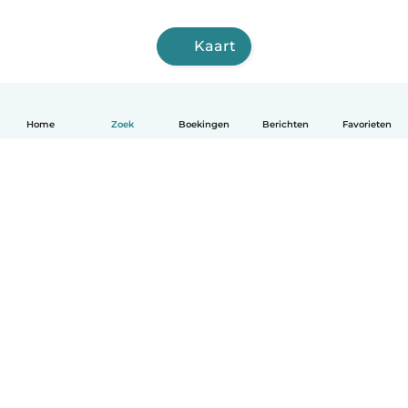
Kaart
Home
Zoek
Boekingen
Berichten
Favorieten
Nederlands
Hoe het werkt
Help
Voorwaarden & Privacy
Tarieven
Bedrijfsgegevens
Babysits for Work
Community standaarden