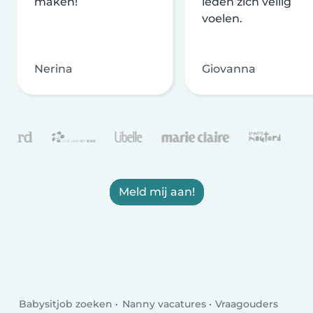
maken!
leden zich veilig
voelen.
Nerina
Giovanna
Meld mij aan!
Babysitjob zoeken
Nanny vacatures
Vraagouders