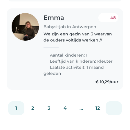
Emma
48
Babysitjob in Antwerpen
We zijn een gezin van 3 waarvan
de ouders voltijds werken //
Aantal kinderen: 1
Leeftijd van kinderen:
Kleuter
Laatste activiteit: 1 maand
geleden
€ 10,29/uur
1
2
3
4
...
12