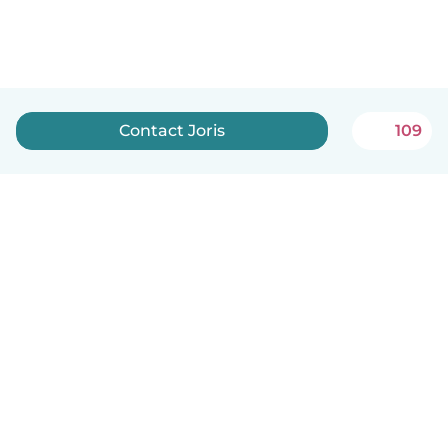
Contact Joris
109
Nederlands
Hoe het werkt
Help
Voorwaarden & Privacy
Tarieven
Bedrijfsgegevens
Babysits for Work