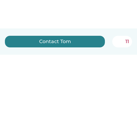
Contact Tom
11
Nederlands
Hoe het werkt
Help
Voorwaarden & Privacy
Tarieven
Bedrijfsgegevens
Babysits for Work