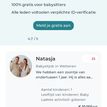
100% gratis voor babysitters
Alle leden voltooien verplichte ID-verificatie
Meld je gratis aan
4,7 / 5
Natasja
25
Babysitjob in Wetteren
We hebben een zoontje van
ondertussen 1 jaar. Hij is alles aan
het ontdekken en is bijna altijd
vrolijk. We proberen wel een
Aantal kinderen: 1
vaste routine te houden. Hij vind
Leeftijd van kinderen:
Baby
het super om te spelen...
Laatste activiteit: gisteren
€ 10,00/uur