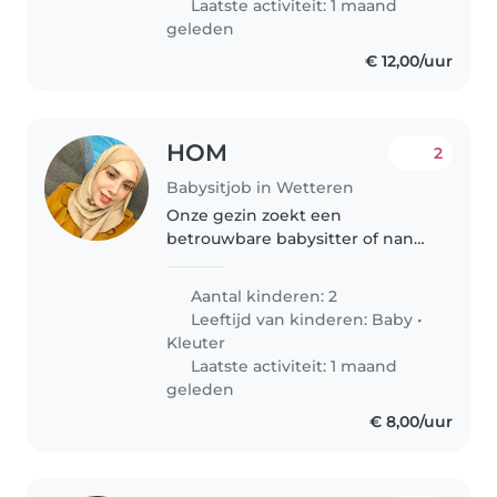
Laatste activiteit: 1 maand
geleden
€ 12,00/uur
HOM
2
Babysitjob in Wetteren
Onze gezin zoekt een
betrouwbare babysitter of nanny
om op te passen op onze twee
kinderen, een baby en een
Aantal kinderen: 2
peuter. Onze kinderen zijn kalm,
Leeftijd van kinderen:
Baby
•
onafhankelijk en energiek. Wij
Kleuter
zoeken iemand..
Laatste activiteit: 1 maand
geleden
€ 8,00/uur