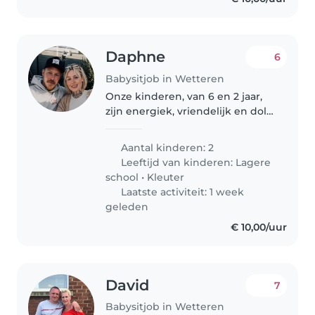
Daphne
6
Babysitjob in Wetteren
Onze kinderen, van 6 en 2 jaar,
zijn energiek, vriendelijk en dol
op spelen. We zoeken een
betrouwbare babysitter die
Aantal kinderen: 2
graag met huisdieren omgaat en
Leeftijd van kinderen:
Lagere
thuis kan oppassen. Contacteer..
school
•
Kleuter
Laatste activiteit: 1 week
geleden
€ 10,00/uur
David
7
Babysitjob in Wetteren