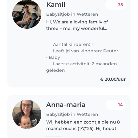
Kamil
35
Babysitjob in Wetteren
Hi, We are a loving family of
three – me, my wonderful
woman, and our beloved child.
We enjoy spending time
Aantal kinderen: 1
together, exploring new places,
Leeftijd van kinderen:
Peuter
and creating joyful memories
•
Baby
every day.
Laatste activiteit: 2 maanden
geleden
€ 20,00/uur
Anna-maria
14
Babysitjob in Wetteren
Wij hebben een zoontje die nu 8
maand oud is (1/7/‘25). Hij houdt
van iedereen, weent alleen als