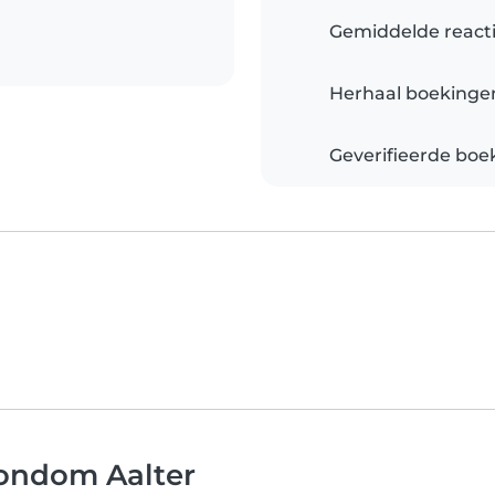
Gemiddelde reacti
Herhaal boekinge
Geverifieerde boe
rondom Aalter