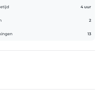
etijd
4 uur
n
2
kingen
13