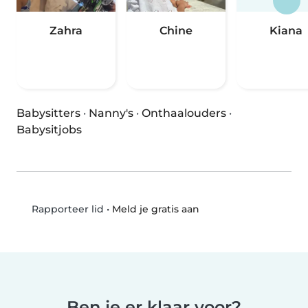
Zahra
Chine
Kiana
Babysitters
·
Nanny's
·
Onthaalouders
·
Babysitjobs
•
Meld je gratis aan
Rapporteer lid
Ben je er klaar voor?