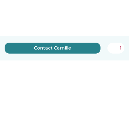
Contact Camille
1
Nederlands
Hoe het werkt
Help
Voorwaarden & Privacy