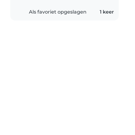
Als favoriet opgeslagen
1 keer