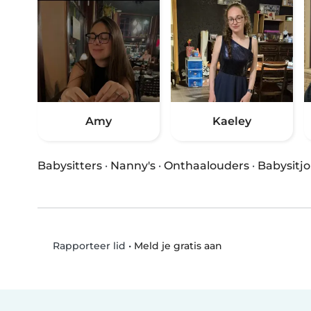
Amy
Kaeley
Babysitters
·
Nanny's
·
Onthaalouders
·
Babysitj
•
Meld je gratis aan
Rapporteer lid