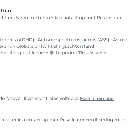
eften
 kinderen. Neem rechtstreeks contact op met Rosalie om
stoornis (ADHD)
•
Autismespectrumstoornis (ASS)
•
Astma
•
horend
•
Globale ontwikkelingsachterstand
•
dselallergie
•
Lichamelijk beperkt
•
Tics
•
Visuele
e fotoverificatiecontroles voltooid.
Meer informatie
echtstreeks contact op met Rosalie om certificeringen te