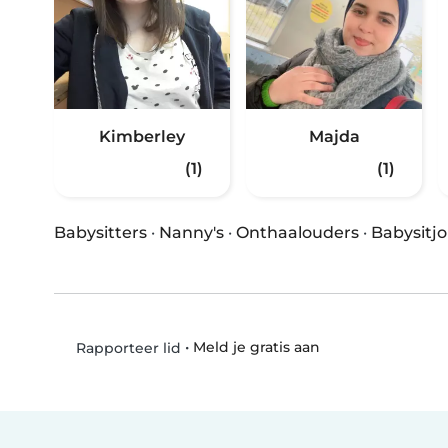
Kimberley
Majda
(1)
(1)
Babysitters
·
Nanny's
·
Onthaalouders
·
Babysitj
•
Meld je gratis aan
Rapporteer lid