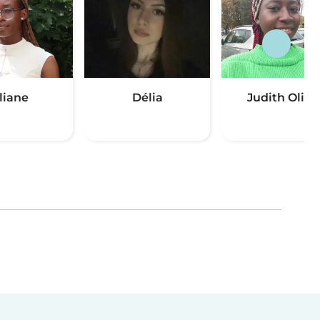
liane
Délia
Judith Olivi
(