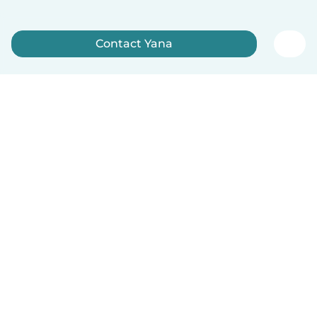
Contact Yana
Meld je nu aan
Nederlands
Hoe het werkt
Help
Voorwaarden & Privacy