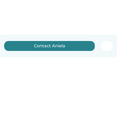
Contact Aniela
Nederlands
Hoe het werkt
Help
Voorwaarden & Privacy