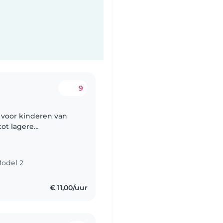
9
n voor kinderen van
tot lagere
 tot Kinderbegeleider
Model 2
€ 11,00/uur