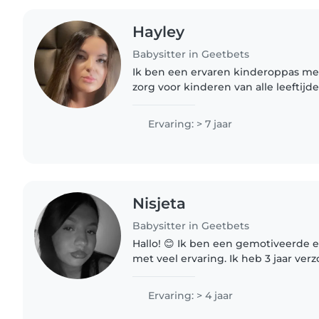
Hayley
Babysitter in Geetbets
Ik ben een ervaren kinderoppas met 
zorg voor kinderen van alle leeftijde
tieners. Ik ben verantwoordelijk, ge
en ik heb..
Ervaring: > 7 jaar
Nisjeta
Babysitter in Geetbets
Hallo! 😊 Ik ben een gemotiveerde 
met veel ervaring. Ik heb 3 jaar ve
school, waar ik intensief bezig was
begeleiding van kindjes...
Ervaring: > 4 jaar