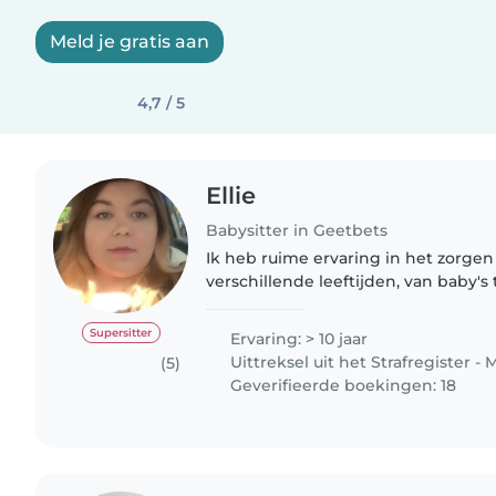
Meld je gratis aan
4,7 / 5
Ellie
Babysitter in Geetbets
Ik heb ruime ervaring in het zorge
verschillende leeftijden, van baby's 
schoolkinderen. Tijdens mijn studie
die ik heb afgerond heb..
Supersitter
Ervaring: > 10 jaar
Uittreksel uit het Strafregister - 
(5)
Geverifieerde boekingen: 18