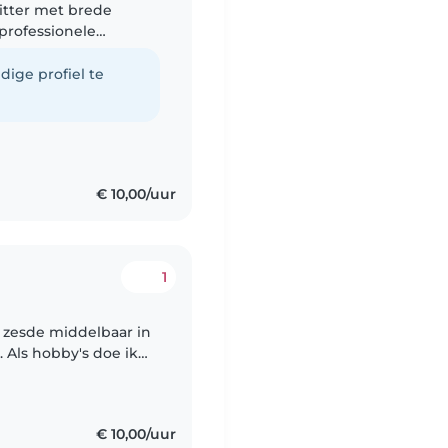
professionele
vermaken met
.
dige profiel te
€ 10,00/uur
1
het zesde middelbaar in
 Als hobby's doe ik
r leiding bij Chiro
€ 10,00/uur