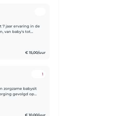
7 jaar ervaring in de
n, van baby's tot
duldig en vriendelijk,
€ 15,00/uur
1
en zorgzame babysit
rzorging gevolgd op
 met de zorg en
€ 10,00/uur