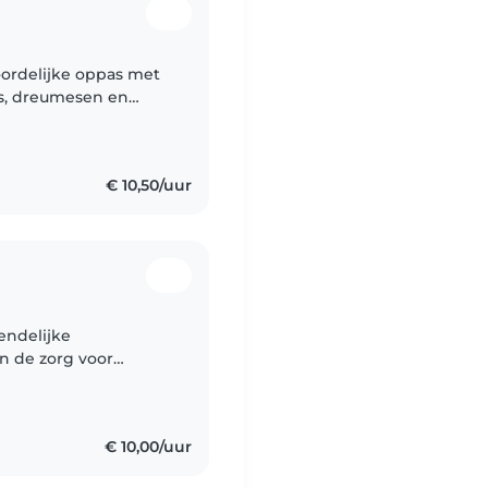
oordelijke oppas met
's, dreumesen en
ig zijn. Ik zit in
€ 10,50/uur
endelijke
n de zorg voor
deren. Ik ben
en,..
€ 10,00/uur