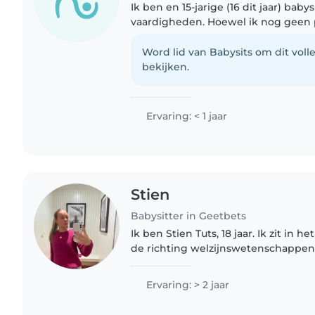
Ik ben en 15-jarige (16 dit jaar) babysitter met brede
vaardigheden. Hoewel ik nog geen 
ervaring heb, kan ik uw kinderen 
tekenen, voorlezen, taal, knutselen,.
Word lid van Babysits om dit volle
bekijken.
Ervaring: < 1 jaar
Stien
Babysitter in Geetbets
Ik ben Stien Tuts, 18 jaar. Ik zit in 
de richting welzijnswetenschappen.
dansen en ik ben nu mijn tweede jaa
Loksbergen...
Ervaring: > 2 jaar