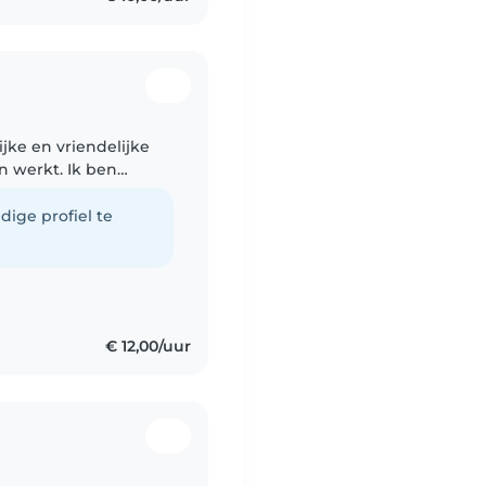
jke en vriendelijke
n werkt. Ik ben
ij en welzijn en heb
dige profiel te
€ 12,00/uur