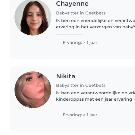
Chayenne
Babysitter in Geetbets
Ik ben een vriendelijke en verantw
ervaring in het verzorgen van baby
peuters. Ik kan grappig en heel geduld
mijn eenvoudig inloggen..
Ervaring: > 1 jaar
Nikita
Babysitter in Geetbets
Ik ben een verantwoordelijke en vri
kinderoppas met een jaar ervaring i
peuters, kleuters en basisschoolkin
gespecialiseerd in voorlezen, knutsel
Ervaring: > 1 jaar