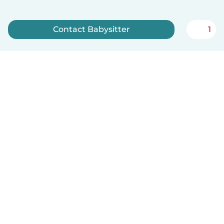
Contact Babysitter
1
Meld je nu aan
Nederlands
Hoe het werkt
Help
Voorwaarden & Privacy