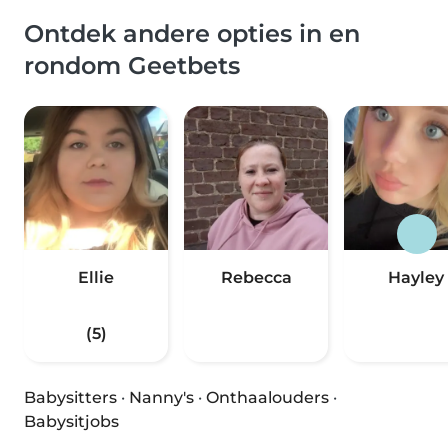
Ontdek andere opties in en
rondom Geetbets
Ellie
Rebecca
Hayley
(5)
Babysitters
·
Nanny's
·
Onthaalouders
·
Babysitjobs