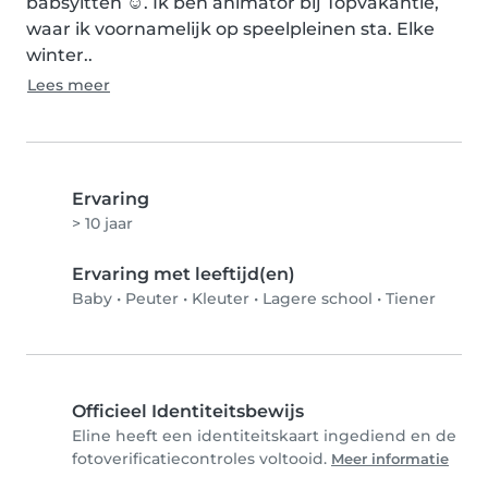
babsyitten ☺️. Ik ben animator bij Topvakantie, 
waar ik voornamelijk op speelpleinen sta. Elke 
winter..
Lees meer
Ervaring
> 10 jaar
Ervaring met leeftijd(en)
Baby
•
Peuter
•
Kleuter
•
Lagere school
•
Tiener
Officieel Identiteitsbewijs
Eline heeft een identiteitskaart ingediend en de
fotoverificatiecontroles voltooid.
Meer informatie