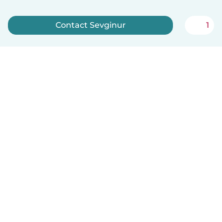
Contact Sevginur
1
Meld je nu aan
Nederlands
Hoe het werkt
Help
Voorwaarden & Privacy
Tarieven
Bedrijfsgegevens
Babysits for Work