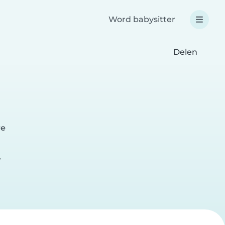
Word babysitter
Delen
re
r