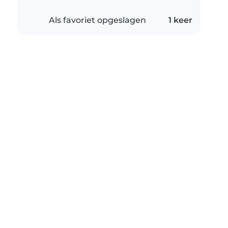
Als favoriet opgeslagen
1 keer