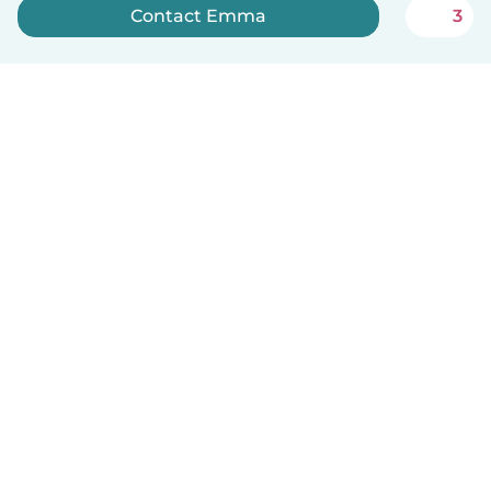
Contact Emma
3
Meld je nu aan
Nederlands
Hoe het werkt
Help
Voorwaarden & Privacy
Tarieven
Bedrijfsgegevens
Babysits for Work
Community standaarden