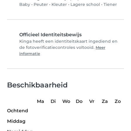
Baby
•
Peuter
•
Kleuter
•
Lagere school
•
Tiener
Officieel Identiteitsbewijs
Kinga heeft een identiteitskaart ingediend en
de fotoverificatiecontroles voltooid.
Meer
informatie
Beschikbaarheid
Ma
Di
Wo
Do
Vr
Za
Zo
Ochtend
Middag