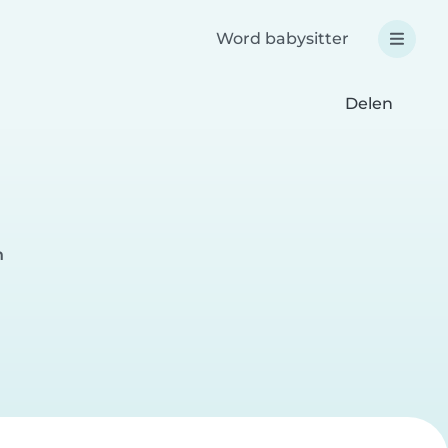
Word babysitter
Delen
n
r