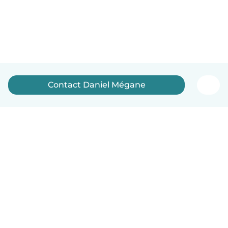
Contact Daniel Mégane
Nederlands
Hoe het werkt
Help
Voorwaarden & Privacy