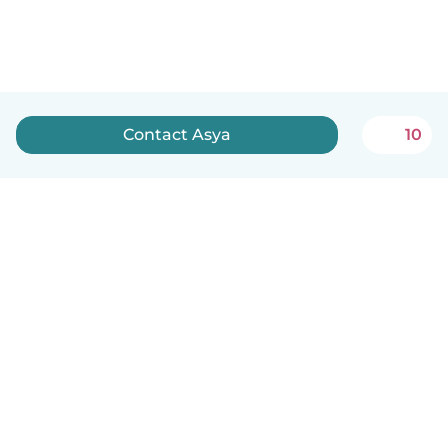
Contact Asya
10
Nederlands
Hoe het werkt
Help
Voorwaarden & Privacy
Tarieven
Bedrijfsgegevens
Babysits for Work