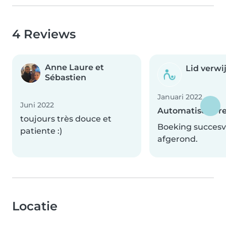
4 Reviews
Anne Laure et
Lid verwi
Sébastien
Januari 2022
Juni 2022
Automatische r
toujours très douce et
Boeking succesv
patiente :)
afgerond.
Locatie