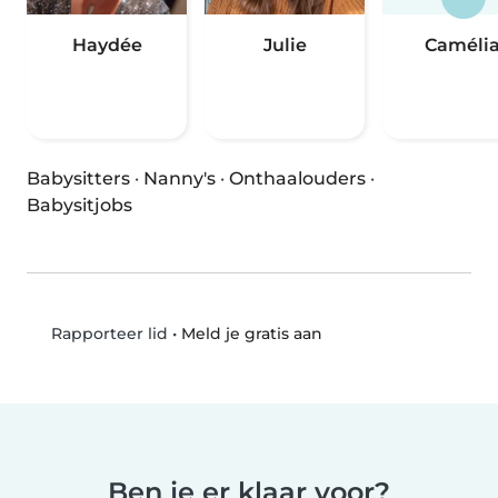
Haydée
Julie
Caméli
Babysitters
·
Nanny's
·
Onthaalouders
·
Babysitjobs
•
Meld je gratis aan
Rapporteer lid
Ben je er klaar voor?