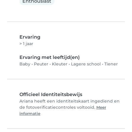
Enthousiast
Ervaring
> 1 jaar
Ervaring met leeftijd(en)
Baby
•
Peuter
•
Kleuter
•
Lagere school
•
Tiener
Officieel Identiteitsbewijs
Ariana heeft een identiteitskaart ingediend en
de fotoverificatiecontroles voltooid.
Meer
informatie