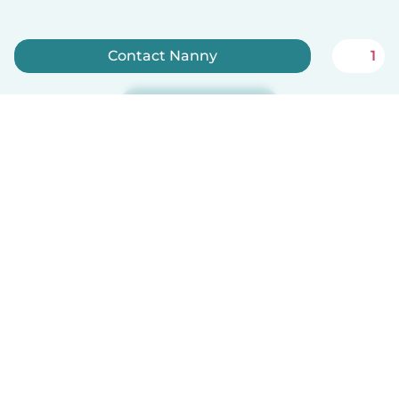
Contact Nanny
1
Meld je nu aan
Nederlands
Hoe het werkt
Help
Voorwaarden & Privacy
Tarieven
Bedrijfsgegevens
Babysits for Work
Community standaarden