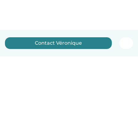
Contact Véronique
Nederlands
Hoe het werkt
Help
Voorwaarden & Privacy
Tarieven
Bedrijfsgegevens
Babysits for Work