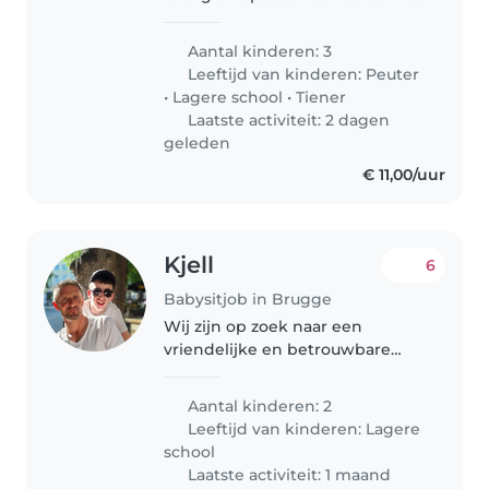
afhalen 3x per week en een hart
heeft voor kindjes
Aantal kinderen: 3
Leeftijd van kinderen:
Peuter
•
Lagere school
•
Tiener
Laatste activiteit: 2 dagen
geleden
€ 11,00/uur
Kjell
6
Babysitjob in Brugge
Wij zijn op zoek naar een
vriendelijke en betrouwbare
babysitter voor onze twee
speelse en sportieve kinderen.
Aantal kinderen: 2
Ze zijn van basissch
Leeftijd van kinderen:
Lagere
school
Laatste activiteit: 1 maand