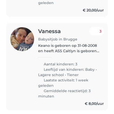
geleden
€ 20,00/uur
Vanessa
3
Babysitjob in Brugge
Keano is geboren op 31-08-2008
en heeft ASS Caitlyn is geboren
op 16-08-2019 Odin is geboren op
16-09-2025
Aantal kinderen: 3
Leeftijd van kinderen:
Baby
•
Lagere school
•
Tiener
Laatste activiteit: 1 week
geleden
Gemiddelde reactietijd: 3
minuten
€ 8,00/uur