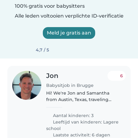
100% gratis voor babysitters
Alle leden voltooien verplichte ID-verificatie
Meld je gratis aan
4,7 / 5
Jon
6
Babysitjob in Brugge
Hi! We're Jon and Samantha
from Austin, Texas, traveling
through Europe with our three
children (ages 11, 8, and 6). We
Aantal kinderen: 3
love exploring new places
Leeftijd van kinderen:
Lagere
together, and our kids are
school
curious,..
Laatste activiteit: 6 dagen