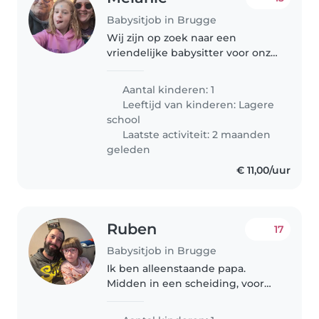
Babysitjob in Brugge
Wij zijn op zoek naar een
vriendelijke babysitter voor onze
huisdieren zijn vriendelijk, dus
dat hoeft geen probleem te zijn.
Aantal kinderen: 1
Hebben iemand nodig als
Leeftijd van kinderen:
Lagere
avondoppas om een keer te
school
kunnen..
Laatste activiteit: 2 maanden
geleden
€ 11,00/uur
Ruben
17
Babysitjob in Brugge
Ik ben alleenstaande papa.
Midden in een scheiding, voor
naar afspraken te gaan heb ik af
en toe een babysit nodig..