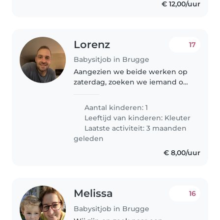
€ 12,00/uur
Lorenz
17
Babysitjob in Brugge
Aangezien we beide werken op
zaterdag, zoeken we iemand om
ons te helpen. Datum : 8u50 tot
18u, iedere zaterdag. Locatie :
Aantal kinderen: 1
centrum Brugge, wijzelf wonen
Leeftijd van kinderen:
Kleuter
bij de zaak. Van 10u tot..
Laatste activiteit: 3 maanden
geleden
€ 8,00/uur
Melissa
16
Babysitjob in Brugge