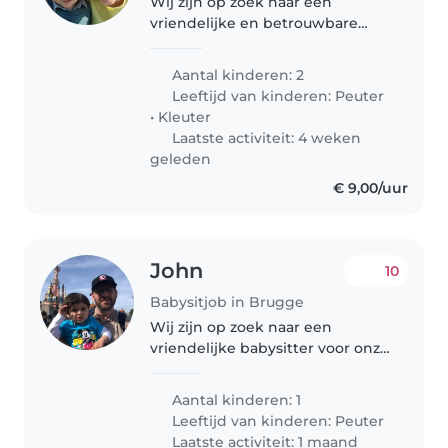
Wij zijn op zoek naar een
vriendelijke en betrouwbare
babysitter voor onze twee
energieke kinderen, een
Aantal kinderen: 2
peutertje, Georges en een
Leeftijd van kinderen:
Peuter
kleuter, Louise- Marie. We hopen
•
Kleuter
iemand te vinden..
Laatste activiteit: 4 weken
geleden
€ 9,00/uur
John
10
Babysitjob in Brugge
Wij zijn op zoek naar een
vriendelijke babysitter voor onze
speelse, kalme en creatieve
peuter van 3 jaar. Onze peuter
Aantal kinderen: 1
heeft een
Leeftijd van kinderen:
Peuter
autismespectrumstoornis, dus
Laatste activiteit: 1 maand