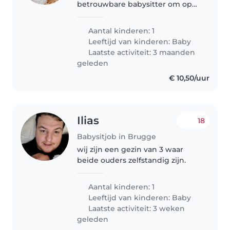
betrouwbare babysitter om op
onze nieuwsgierige, flinke baby
te passen. Onze kleine Romain is
Aantal kinderen: 1
rustigen vrolijk. Hij is geboren op
Leeftijd van kinderen:
Baby
. We hopen iemand te vinden..
Laatste activiteit: 3 maanden
geleden
€ 10,50/uur
Ilias
18
Babysitjob in Brugge
wij zijn een gezin van 3 waar
beide ouders zelfstandig zijn.
Aantal kinderen: 1
Leeftijd van kinderen:
Baby
Laatste activiteit: 3 weken
geleden