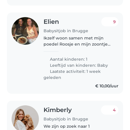
Elien
9
Babysitjob in Brugge
Ikzelf woon samen met mijn
poedel Roosje en mijn zoontje
Henri in het centrum van
Brugge. Ik heb activiteiten
Aantal kinderen: 1
gepland op maandag en
Leeftijd van kinderen:
Baby
donderdagavond en zoek dus
Laatste activiteit: 1 week
naar een vaste oppas..
geleden
€ 10,00/uur
Kimberly
4
Babysitjob in Brugge
We zijn op zoek naar 1