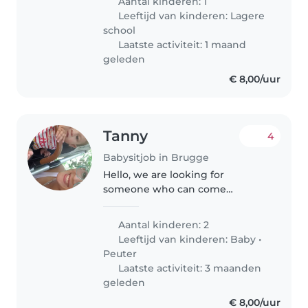
Aantal kinderen: 1
Leeftijd van kinderen:
Lagere
school
Laatste activiteit: 1 maand
geleden
€ 8,00/uur
Tanny
4
Babysitjob in Brugge
Hello, we are looking for
someone who can come
sometimes during the night or
afternoon. Sometimes we would
Aantal kinderen: 2
need you to stay sleeping in the
Leeftijd van kinderen:
Baby
•
house. Our baby is 1 year old and
Peuter
you would..
Laatste activiteit: 3 maanden
geleden
€ 8,00/uur