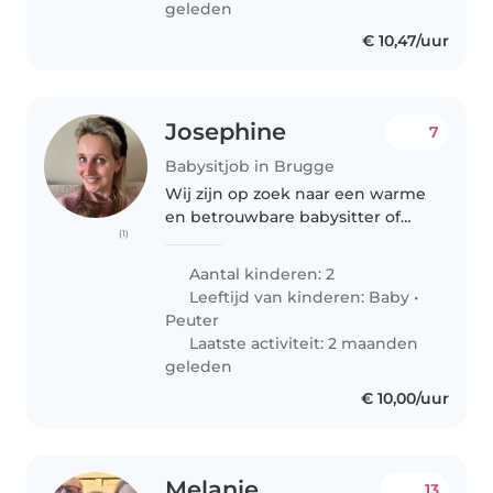
geleden
€ 10,47/uur
Josephine
7
Babysitjob in Brugge
Wij zijn op zoek naar een warme
en betrouwbare babysitter of
(1)
nanny met ervaring bij een
pasgeboren baby en peuter. 💛
Aantal kinderen: 2
We hebben een baby van 4
Leeftijd van kinderen:
Baby
•
weken en een peuter van bijna 2
Peuter
jaar,..
Laatste activiteit: 2 maanden
geleden
€ 10,00/uur
Melanie
13