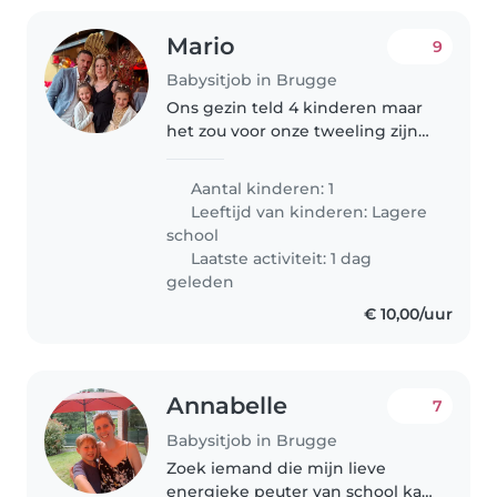
Mario
9
Babysitjob in Brugge
Ons gezin teld 4 kinderen maar
het zou voor onze tweeling zijn
ze worden 9 jaar het zijn pitige
dames ze zijn lief en zeer sociaal
Aantal kinderen: 1
ze hebben graag 100% de
Leeftijd van kinderen:
Lagere
aandacht we hebben ook nog..
school
Laatste activiteit: 1 dag
geleden
€ 10,00/uur
Annabelle
7
Babysitjob in Brugge
Zoek iemand die mijn lieve
energieke peuter van school kan