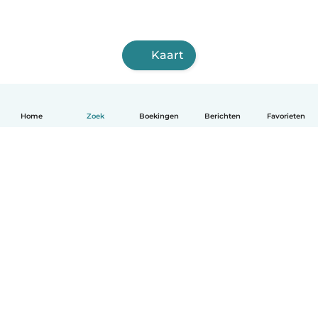
Kaart
Home
Zoek
Boekingen
Berichten
Favorieten
Nederlands
Hoe het werkt
Help
Voorwaarden & Privacy
Tarieven
Bedrijfsgegevens
Babysits for Work
Community standaarden