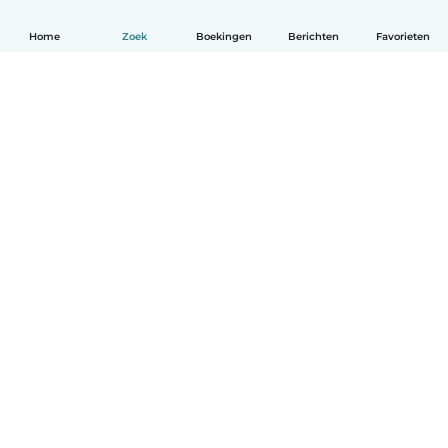
Home
Zoek
Boekingen
Berichten
Favorieten
Nederlands
Hoe het werkt
Help
Voorwaarden & Privacy
Tarieven
Bedrijfsgegevens
Babysits for Work
Community standaarden
© Babysits B.V.