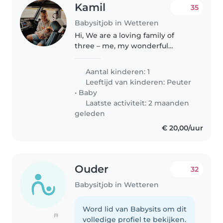
Kamil
35
Babysitjob in Wetteren
Hi, We are a loving family of
three – me, my wonderful
woman, and our beloved child.
We enjoy spending time
Aantal kinderen: 1
together, exploring new places,
Leeftijd van kinderen:
Peuter
and creating joyful memories
•
Baby
every day.
Laatste activiteit: 2 maanden
geleden
€ 20,00/uur
Ouder
32
Babysitjob in Wetteren
Word lid van Babysits om dit
(1)
volledige profiel te bekijken.