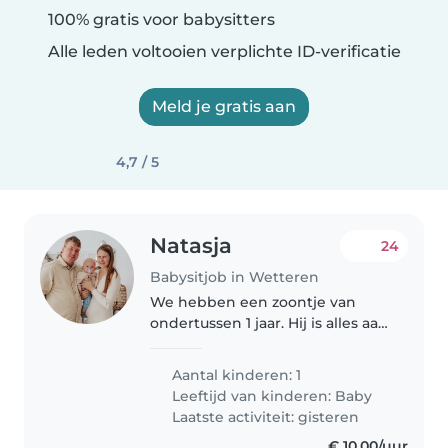
100% gratis voor babysitters
Alle leden voltooien verplichte ID-verificatie
Meld je gratis aan
4,7 / 5
Natasja
24
Babysitjob in Wetteren
We hebben een zoontje van
ondertussen 1 jaar. Hij is alles aan
het ontdekken en is bijna altijd
vrolijk. We proberen wel een
Aantal kinderen: 1
vaste routine te houden. Hij vind
Leeftijd van kinderen:
Baby
het super om te spelen...
Laatste activiteit: gisteren
€ 10,00/uur