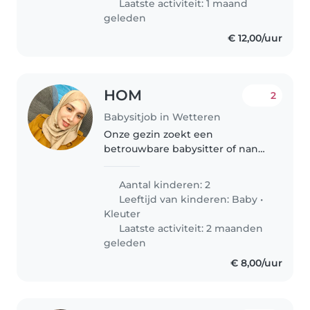
Laatste activiteit: 1 maand
geleden
€ 12,00/uur
HOM
2
Babysitjob in Wetteren
Onze gezin zoekt een
betrouwbare babysitter of nanny
om op te passen op onze twee
kinderen, een baby en een
Aantal kinderen: 2
peuter. Onze kinderen zijn kalm,
Leeftijd van kinderen:
Baby
•
onafhankelijk en energiek. Wij
Kleuter
zoeken iemand..
Laatste activiteit: 2 maanden
geleden
€ 8,00/uur