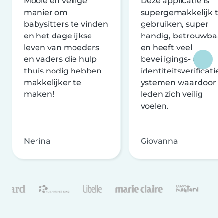
Mooie en veilige
Deze applicatie is
manier om
supergemakkelijk 
babysitters te vinden
gebruiken, super
en het dagelijkse
handig, betrouwba
leven van moeders
en heeft veel
en vaders die hulp
beveiligings- en
thuis nodig hebben
identiteitsverificati
makkelijker te
ystemen waardoor
maken!
leden zich veilig
voelen.
Nerina
Giovanna