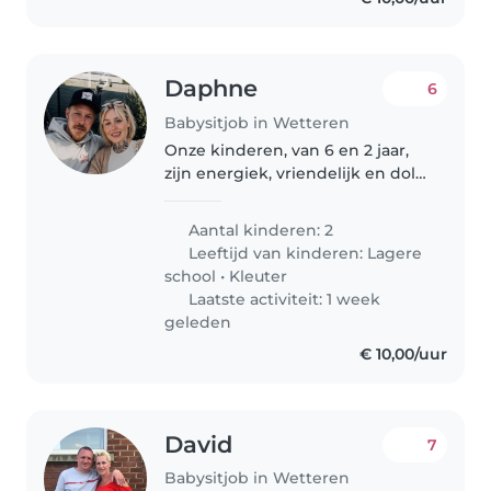
Daphne
6
Babysitjob in Wetteren
Onze kinderen, van 6 en 2 jaar,
zijn energiek, vriendelijk en dol
op spelen. We zoeken een
betrouwbare babysitter die
Aantal kinderen: 2
graag met huisdieren omgaat en
Leeftijd van kinderen:
Lagere
thuis kan oppassen. Contacteer..
school
•
Kleuter
Laatste activiteit: 1 week
geleden
€ 10,00/uur
David
7
Babysitjob in Wetteren