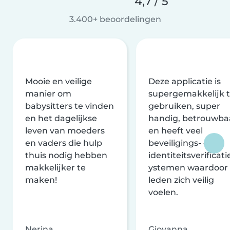
4,7 / 5
3.400+ beoordelingen
Mooie en veilige
Deze applicatie is
manier om
supergemakkelijk 
babysitters te vinden
gebruiken, super
en het dagelijkse
handig, betrouwba
leven van moeders
en heeft veel
en vaders die hulp
beveiligings- en
thuis nodig hebben
identiteitsverificati
makkelijker te
ystemen waardoor
maken!
leden zich veilig
voelen.
Nerina
Giovanna