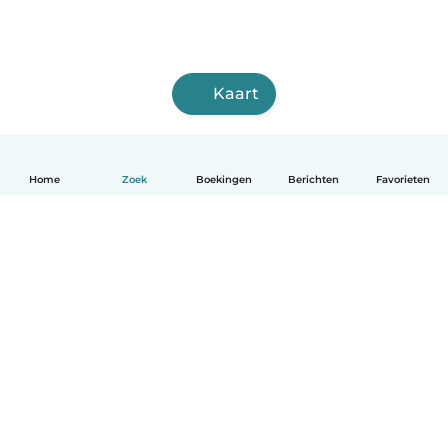
Kaart
Home
Zoek
Boekingen
Berichten
Favorieten
Nederlands
Hoe het werkt
Help
Voorwaarden & Privacy
Tarieven
Bedrijfsgegevens
Babysits for Work
Community standaarden