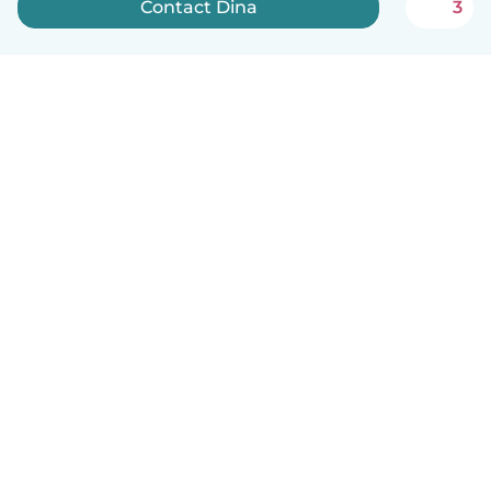
Contact Dina
3
Nederlands
Hoe het werkt
Help
Voorwaarden & Privacy
Tarieven
Bedrijfsgegevens
Babysits for Work
Community standaarden