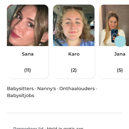
Sana
Karo
Jana
(11)
(2)
(5)
Babysitters
·
Nanny's
·
Onthaalouders
·
Babysitjobs
•
Meld je gratis aan
Rapporteer lid