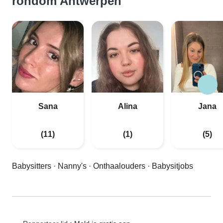
rondom Antwerpen
Sana
Alina
Jana
(11)
(1)
(5)
Babysitters
·
Nanny's
·
Onthaalouders
·
Babysitjobs