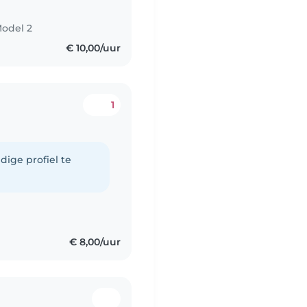
Model 2
€ 10,00/uur
1
dige profiel te
€ 8,00/uur