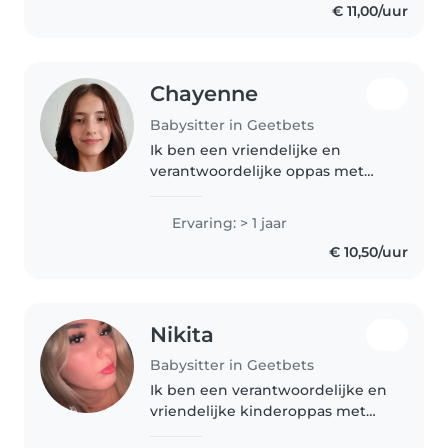
€ 11,00/uur
Chayenne
Babysitter in Geetbets
Ik ben een vriendelijke en
verantwoordelijke oppas met
ervaring in het verzorgen van
baby's, dreumesen en peuters. Ik
Ervaring: > 1 jaar
kan grappig en heel geduldig
€ 10,50/uur
zijn. Ik zit in mijn eenvoudig
inloggen..
Nikita
Babysitter in Geetbets
Ik ben een verantwoordelijke en
vriendelijke kinderoppas met
een jaar ervaring in de zorg voor