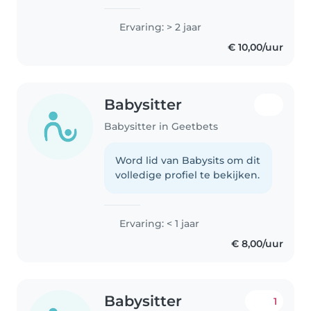
richting
welzijnswetenschappen. Als
Ervaring: > 2 jaar
hobby's doe ik dansen en ik ben
€ 10,00/uur
nu mijn tweede jaar leiding bij
Chiro Loksbergen...
Babysitter
Babysitter in Geetbets
Word lid van Babysits om dit
volledige profiel te bekijken.
Ervaring: < 1 jaar
€ 8,00/uur
Babysitter
1