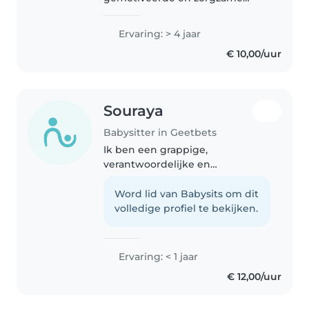
babysit met veel ervaring. Ik heb
3 jaar verzorging gevolgd op
Ervaring: > 4 jaar
school, waar ik intensief bezig
€ 10,00/uur
was met de zorg en begeleiding
van kindjes...
Souraya
Babysitter in Geetbets
Ik ben een grappige,
verantwoordelijke en
vriendelijke verzorgende die
graag met kinderen werkt. Ik
Word lid van Babysits om dit
ben momenteel een student
volledige profiel te bekijken.
maatschappij en welzijn en heb
ervaring met het verzorgen..
Ervaring: < 1 jaar
€ 12,00/uur