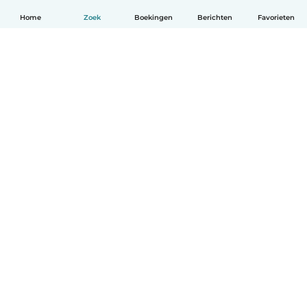
Home
Zoek
Boekingen
Berichten
Favorieten
Nederlands
Hoe het werkt
Help
Voorwaarden & Privacy
Tarieven
Bedrijfsgegevens
Babysits for Work
Community standaarden
© Babysits B.V.