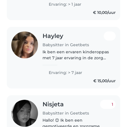
peuters, kleuters en
Ervaring: > 1 jaar
basisschoolkinderen. Ik ben
€ 10,00/uur
gespecialiseerd in voorlezen,
knutselen,..
Hayley
Babysitter in Geetbets
Ik ben een ervaren kinderoppas
met 7 jaar ervaring in de zorg
voor kinderen van alle leeftijden,
van baby's tot tieners. Ik ben
Ervaring: > 7 jaar
verantwoordelijk, geduldig en
€ 15,00/uur
vriendelijk, en ik heb..
Nisjeta
1
Babysitter in Geetbets
Hallo! 😊 Ik ben een
gemotiveerde en zorgzame