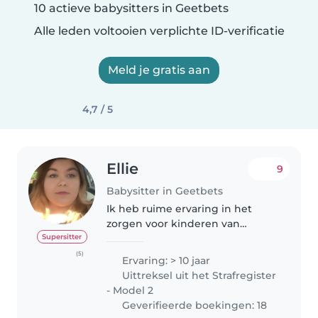
10 actieve babysitters in Geetbets
Alle leden voltooien verplichte ID-verificatie
Meld je gratis aan
4,7 / 5
Ellie
9
Babysitter in Geetbets
Ik heb ruime ervaring in het
zorgen voor kinderen van
verschillende leeftijden, van
Supersitter
baby's tot lagere
(5)
Ervaring: > 10 jaar
schoolkinderen. Tijdens mijn
Uittreksel uit het Strafregister
studie tot Kinderbegeleider die
- Model 2
ik heb afgerond heb..
Geverifieerde boekingen: 18