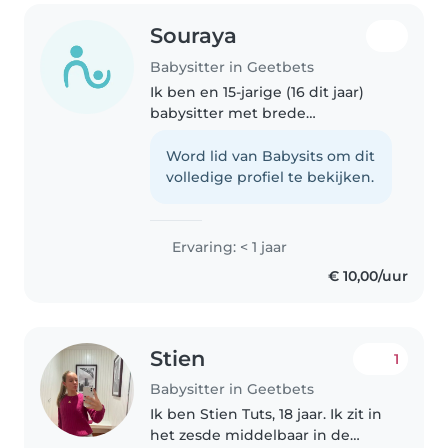
Souraya
Babysitter in Geetbets
Ik ben en 15-jarige (16 dit jaar)
babysitter met brede
vaardigheden. Hoewel ik nog
geen professionele ervaring heb,
Word lid van Babysits om dit
kan ik uw kinderen vermaken
volledige profiel te bekijken.
met tekenen, voorlezen, taal,
knutselen,..
Ervaring: < 1 jaar
€ 10,00/uur
Stien
1
Babysitter in Geetbets
Ik ben Stien Tuts, 18 jaar. Ik zit in
het zesde middelbaar in de