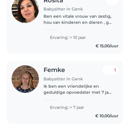
Rosita
Babysitter in Genk
Ben een vitale vrouw van zestig,
hou van kinderen en dieren , ga
graag wandelen , vakantie en
lekker eten .een gezellig
Ervaring: > 10 jaar
namiddag of avondje op de
€ 15,00/uur
bank onder een dekentje vind ik
ook..
Femke
1
Babysitter in Genk
Ik ben een vriendelijke en
geduldige opvoedster met 7 jaar
ervaring in de kinderopvang. Ik
ben gespecialiseerd in het
Ervaring: > 7 jaar
verzorgen van peuters, lagere
€ 10,00/uur
schoolkinderen en tieners. Ik
ben..