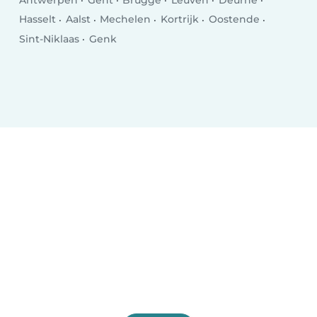
Antwerpen
Gent
Brugge
Leuven
Deurne
Hasselt
Aalst
Mechelen
Kortrijk
Oostende
Sint-Niklaas
Genk