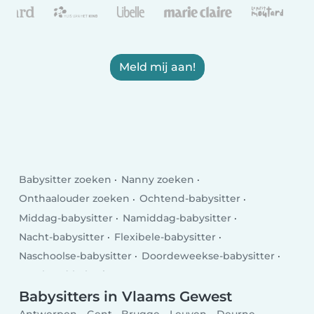
Meld mij aan!
Babysitter zoeken
Nanny zoeken
Onthaalouder zoeken
Ochtend-babysitter
Middag-babysitter
Namiddag-babysitter
Nacht-babysitter
Flexibele-babysitter
Naschoolse-babysitter
Doordeweekse-babysitter
Weekend-babysitter
Babysitters in Vlaams Gewest