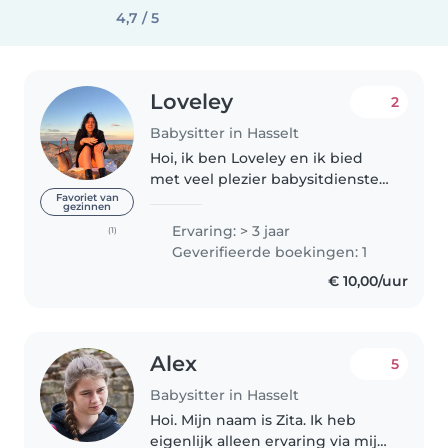
4,7 / 5
Loveley
2
Babysitter in Hasselt
Hoi, ik ben Loveley en ik bied
met veel plezier babysitdiensten
aan! Ik vind het geweldig om
Favoriet van
gezinnen
met kinderen te werken omdat
Ervaring: > 3 jaar
(1)
ik het belangrijk vind om hen
Geverifieerde boekingen: 1
een veilige en leuke omgeving..
€ 10,00/uur
Alex
5
Babysitter in Hasselt
Hoi. Mijn naam is Zita. Ik heb
eigenlijk alleen ervaring via mijn