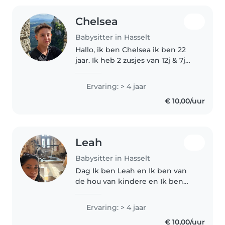
Chelsea
Babysitter in Hasselt
Hallo, ik ben Chelsea ik ben 22
jaar. Ik heb 2 zusjes van 12j & 7j
en een broertje van 10j waardoor
ik ervaring heb kunnen opdoen
Ervaring: > 4 jaar
als babysit. Daarnaast studeer ik
€ 10,00/uur
de opleiding orthopedagogie..
Leah
Babysitter in Hasselt
Dag Ik ben Leah en Ik ben van
de hou van kindere en Ik ben
een au pair geweest in de
Nederlands,Denemark en hier in
Ervaring: > 4 jaar
Belgie
€ 10,00/uur