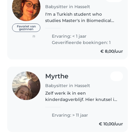
Babysitter in Hasselt
I'm a Turkish student who
studies Master's in Biomedical
Sciences in UHasselt. I've been in
Favoriet van
gezinnen
Belgium for more than a year
Ervaring: < 1 jaar
(1)
now. I love kids, I enjoy spending
Geverifieerde boekingen: 1
time with them and I am..
€ 8,00/uur
Myrthe
Babysitter in Hasselt
Zelf werk ik in een
kinderdagverblijf. Hier knutsel ik
met de kinderen en spelen we
vaak spelletjes en doe ik vooral
Ervaring: > 11 jaar
veel verzorging. Heb ervaring
€ 10,00/uur
met babysitten van jong af aan,
heb..