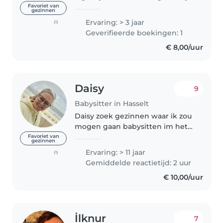
neefje wie ondertussen 11 jaar is.
Favoriet van
gezinnen
Ook heb ik ervaring via de
Ervaring: > 3 jaar
(1)
jeugdbeweging en met helpen
Geverifieerde boekingen: 1
bij familie. Ik hou van..
€ 8,00/uur
Daisy
9
Babysitter in Hasselt
Daisy zoek gezinnen waar ik zou
mogen gaan babysitten im het
weekend Ik heb ervaring in het
Favoriet van
gezinnen
babysitten. Ik ben geduldig,
Ervaring: > 11 jaar
(1)
verantwoordelijk, zorgzaam en
Gemiddelde reactietijd: 2 uur
creatief. Ikzelf ben opgegroeid..
€ 10,00/uur
İlknur
7