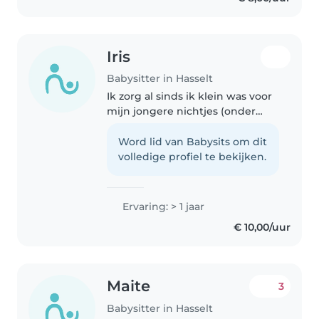
Iris
Babysitter in Hasselt
Ik zorg al sinds ik klein was voor
mijn jongere nichtjes (onder
toezicht van mijn ouders). Ik had
mijn eerste job als babysitter
Word lid van Babysits om dit
toen ik 14 jaar oud was, voor een
volledige profiel te bekijken.
meisje van 3 jaar...
Ervaring: > 1 jaar
€ 10,00/uur
Maite
3
Babysitter in Hasselt