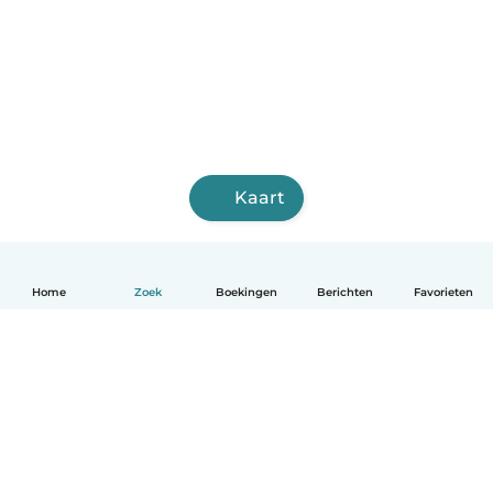
Kaart
Home
Zoek
Boekingen
Berichten
Favorieten
Nederlands
Hoe het werkt
Help
Voorwaarden & Privacy