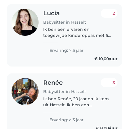
Lucia
2
Babysitter in Hasselt
Ik ben een ervaren en
toegewijde kinderoppas met 5
jaar ervaring. Ik ben zowel
vriendelijk als kalm en kan goed
Ervaring: > 5 jaar
omgaan met kinderen van alle
€ 10,00/uur
leeftijden, van peuter tot
schoolgaand..
Renée
3
Babysitter in Hasselt
Ik ben Renée, 20 jaar en ik kom
uit Hasselt. Ik ben een
verantwoordelijk en sportief
persoon. Dankzij mijn 2 kleine
Ervaring: > 3 jaar
broers (nu niet meer zo klein)
€ 8,00/uur
heb ik al 20 jaar ervaring in het..