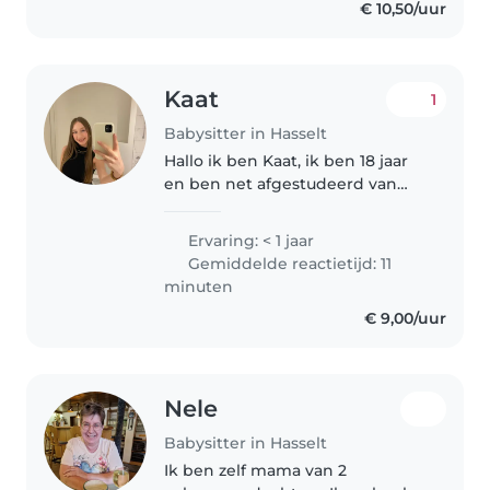
€ 10,50/uur
Kaat
1
Babysitter in Hasselt
Hallo ik ben Kaat, ik ben 18 jaar
en ben net afgestudeerd van
het middelbaar. Ik ben van
Hasselt en zou graag babysitten
Ervaring: < 1 jaar
om een beetje bij te verdienen.
Gemiddelde reactietijd: 11
Ik ben heel graag bezig met..
minuten
€ 9,00/uur
Nele
Babysitter in Hasselt
Ik ben zelf mama van 2