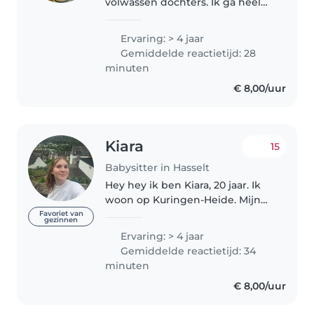
volwassen dochters. Ik ga heel
graag met kinderen om; ik doe
nu al vrijwilligerswerk in de
Ervaring: > 4 jaar
crèche. Spelletjes spelen en
Gemiddelde reactietijd: 28
tekenen/kleuren doe ik heel
minuten
graag. Bij..
€ 8,00/uur
Kiara
15
Babysitter in Hasselt
Hey hey ik ben Kiara, 20 jaar. Ik
woon op Kuringen-Heide. Mijn
mama was vroeger
Favoriet van
gezinnen
onthaalmoeder daardoor leerde
Ervaring: > 4 jaar
ik al van jongs af aan voor
Gemiddelde reactietijd: 34
(kleine) kinderen zorgen, iets
minuten
wat ik nog..
€ 8,00/uur