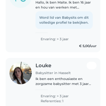
Hallo, ik ben Maite. Ik ben 16 jaar
en hou van werken met
kinderen. Ik heb van alles kwa
richtingen gedaan op het
Word lid van Babysits om dit
middelbaar met en rond
volledige profiel te bekijken.
kinderen. Nu studeer ik af via de
examencommissie...
Ervaring: > 3 jaar
€ 5,00/uur
Louke
Babysitter in Hasselt
Ik ben een enthousiaste en
zorgzame babysitter met 3 jaar
ervaring in het verzorgen van
kinderen t.e.m lagere school
Ervaring: > 3 jaar
kinderen. Ik studeer momenteel
Referenties: 1
de opleiding Zorg en Welzijn en..