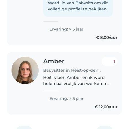
te babysitten omdat ik het leuk
Word lid van Babysits om dit
vind om met kinderen bezig te
volledige profiel te bekijken.
zijn, hen te begeleiden in hun..
Ervaring: > 3 jaar
€ 8,00/uur
Amber
1
Babysitter in Heist-op-den-Berg
Hoi! Ik ben Amber en ik word
helemaal vrolijk van werken met
kinderen. Naast mijn studies heb
ik jaren in een kinderdagverblijf
Ervaring: > 5 jaar
gewerkt als jobstudente, waar ik
€ 12,00/uur
elke dag mocht spelen,..