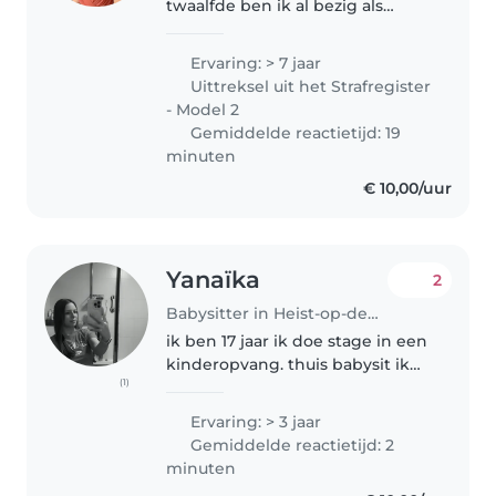
twaalfde ben ik al bezig als
babysit binnen mijn familie.
Momenteel zit ik in mijn laatste
Ervaring: > 7 jaar
jaar in de opleiding
Uittreksel uit het Strafregister
maatschappelijk werk. Ik werk
- Model 2
op zaterdagen..
Gemiddelde reactietijd: 19
minuten
€ 10,00/uur
Yanaïka
2
Babysitter in Heist-op-den-Berg
ik ben 17 jaar ik doe stage in een
kinderopvang. thuis babysit ik
(1)
ook op mijn nichtje van bijna 2
jaar. ik kom uit een groot gezin.
Ervaring: > 3 jaar
ik ben ook heel graag bezig met
Gemiddelde reactietijd: 2
kindjes. zelf heb..
minuten