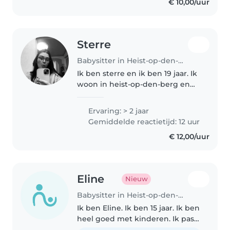
€ 10,00/uur
Sterre
Babysitter in Heist-op-den-Berg
Ik ben sterre en ik ben 19 jaar. Ik
woon in heist-op-den-berg en
itegem en in studeer de richting
orthopedagogie, dus ik heb ook
Ervaring: > 2 jaar
heel wat ervaring met kinderen
Gemiddelde reactietijd: 12 uur
van verschillende leeftijden...
€ 12,00/uur
Eline
Nieuw
Babysitter in Heist-op-den-Berg
Ik ben Eline. Ik ben 15 jaar. Ik ben
heel goed met kinderen. Ik pas
regelmatig op kinderen