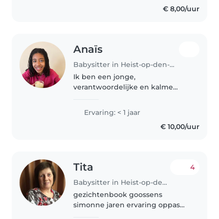
€ 8,00/uur
Anaïs
Babysitter in Heist-op-den-Berg
Ik ben een jonge,
verantwoordelijke en kalme
babysitter die graag met
kinderen werkt. Ik heb ervaring
Ervaring: < 1 jaar
met peuters, kleuters en
€ 10,00/uur
basisschoolleeftijd kinderen en
ben comfortabel met
huisdieren,..
Tita
4
Babysitter in Heist-op-den-Berg
gezichtenbook goossens
simonne jaren ervaring oppas
kindjes