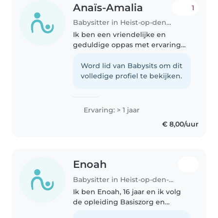
Anaïs-Amalia
1
Babysitter in Heist-op-den-Berg
Ik ben een vriendelijke en
geduldige oppas met ervaring
bij kleuters en lagere
schoolkinderen. Ik hou van
Word lid van Babysits om dit
tekenen, knutselen en spelletjes
volledige profiel te bekijken.
bedenken. Huishoudelijke taken
en huiswerkbegeleiding..
Ervaring: > 1 jaar
€ 8,00/uur
Enoah
Babysitter in Heist-op-den-Berg
Ik ben Enoah, 16 jaar en ik volg
de opleiding Basiszorg en
Ondersteuning. Ik hou ervan om