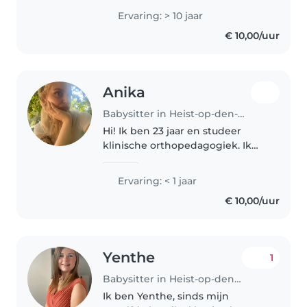
Ervaring: > 10 jaar
€ 10,00/uur
Anika
Babysitter in Heist-op-den-Berg
Hi! Ik ben 23 jaar en studeer
klinische orthopedagogiek. Ik
ben een geduldig, warm en
empathisch persoon. Mijn
Ervaring: < 1 jaar
ervaring ligt vooral bij kinderen
€ 10,00/uur
tussen 5-12 jaar maar ik sta open
voor..
Yenthe
1
Babysitter in Heist-op-den-Berg
Ik ben Yenthe, sinds mijn