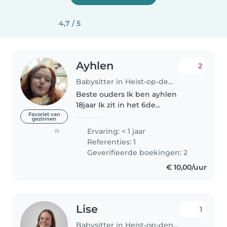
4,7 / 5
Ayhlen
2
Babysitter in Heist-op-den-Berg
Beste ouders Ik ben ayhlen
18jaar Ik zit in het 6de
middelbaar basiszorg en
Favoriet van
gezinnen
ondersteuning Ik heb stage
Ervaring: < 1 jaar
(1)
gedaan bij kindere van baby tot
Referenties: 1
peuters Ik ben graag creatief
Geverifieerde boekingen: 2
bezig en ik hou..
€ 10,00/uur
Lise
1
Babysitter in Heist-op-den-Berg