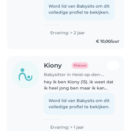
uitademen familie en van
Word lid van Babysits om dit
vrienden. Ze zijn dol op mij. Ik
volledige profiel te bekijken.
kook graag en ben zot van
knutselen..
Ervaring: > 2 jaar
€ 10,00/uur
Kiony
Nieuw
Babysitter in Heist-op-den-Berg
hey ik ben Kiony (15). ik weet dat
ik heel jong ben maar ik kan
heel goed omgaan met
kinderen en ben heel
Word lid van Babysits om dit
verantwoordelijk. ik ben zeker
volledige profiel te bekijken.
bereid om meer te leren. Ik heb
2 jaar een..
Ervaring: > 1 jaar