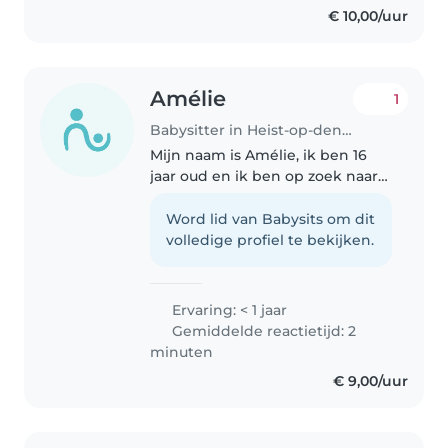
€ 10,00/uur
Amélie
1
Babysitter in Heist-op-den-Berg
Mijn naam is Amélie, ik ben 16
jaar oud en ik ben op zoek naar
een leuk gezin om af en toe op
te passen. Ik ben een sociaal en
Word lid van Babysits om dit
verantwoordelijk persoon die
volledige profiel te bekijken.
enorm veel energie krijgt..
Ervaring: < 1 jaar
Gemiddelde reactietijd: 2
minuten
€ 9,00/uur