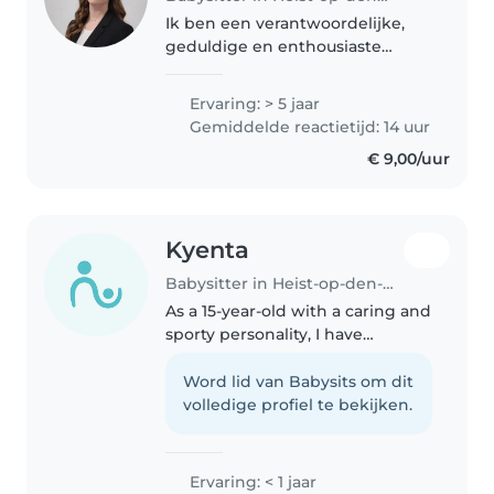
Ik ben een verantwoordelijke,
geduldige en enthousiaste
oppas met 5 jaar ervaring in de
zorg voor baby's, peuters,
Ervaring: > 5 jaar
kleuters en schoolkinderen. Ik
Gemiddelde reactietijd: 14 uur
ben EHBO-gecertificeerd en heb
€ 9,00/uur
ervaring..
Kyenta
Babysitter in Heist-op-den-Berg
As a 15-year-old with a caring and
sporty personality, I have
experience looking after
toddlers, preschoolers, and
Word lid van Babysits om dit
grade schoolers. Although I don't
volledige profiel te bekijken.
have any formal childcare
certifications,..
Ervaring: < 1 jaar