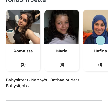
Romaissa
Maria
Hafida
(2)
(3)
(1)
Babysitters
·
Nanny's
·
Onthaalouders
·
Babysitjobs