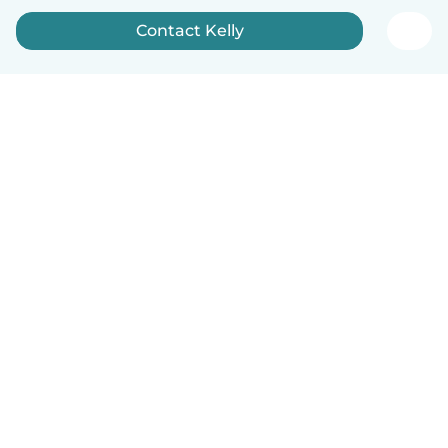
Contact Kelly
Nederlands
Hoe het werkt
Help
Voorwaarden & Privacy
Tarieven
Bedrijfsgegevens
Babysits for Work
Community standaarden