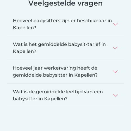
Veelgestelde vragen
Hoeveel babysitters zijn er beschikbaar in
Kapellen?
Wat is het gemiddelde babysit-tarief in
Kapellen?
Hoeveel jaar werkervaring heeft de
gemiddelde babysitter in Kapellen?
Wat is de gemiddelde leeftijd van een
babysitter in Kapellen?