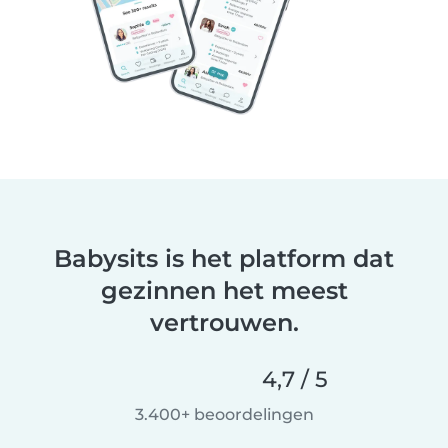
Babysits is het platform dat
gezinnen het meest
vertrouwen.
4,7 / 5
3.400+ beoordelingen