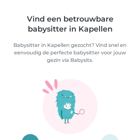
Vind een betrouwbare
babysitter in Kapellen
Babysitter in Kapellen gezocht? Vind snel en
eenvoudig de perfecte babysitter voor jouw
gezin via Babysits.