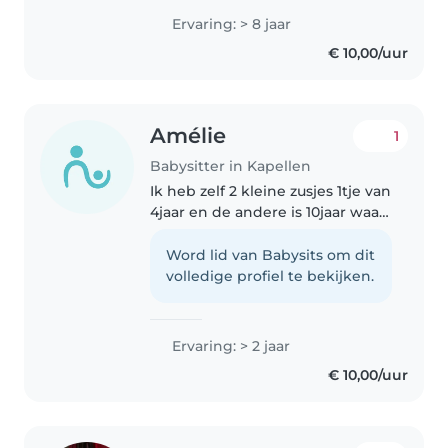
een enthousiaste, avontuurlijke
Ervaring: > 8 jaar
en sociale persoon. Reizen en de
€ 10,00/uur
wereld verkennen is..
Amélie
1
Babysitter in Kapellen
Ik heb zelf 2 kleine zusjes 1tje van
4jaar en de andere is 10jaar waar
ik zelf 2x per week oppas. Ook
nichtjes van 4&5 en neefje van 9
Word lid van Babysits om dit
waar ik ook soms oppas. Ik
volledige profiel te bekijken.
knutsel en speel graag..
Ervaring: > 2 jaar
€ 10,00/uur