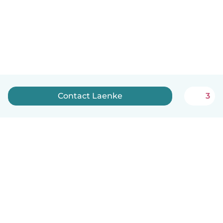
Contact Laenke
3
Nederlands
Hoe het werkt
Help
Voorwaarden & Privacy