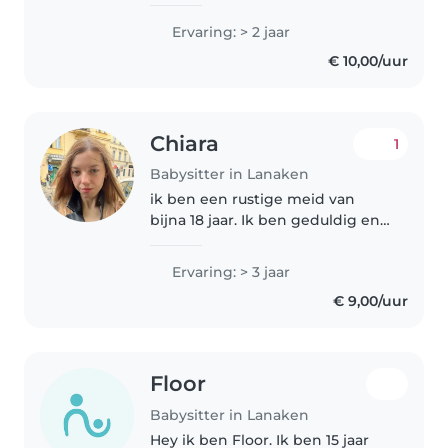
Ervaring: > 2 jaar
€ 10,00/uur
Chiara
1
Babysitter in Lanaken
ik ben een rustige meid van
bijna 18 jaar. Ik ben geduldig en
heel goed met kinderen. Ik ben
al enkele jaren de vaste
Ervaring: > 3 jaar
babysitter van 2 jongens van 6
€ 9,00/uur
en 10 jaar. ik vind het heerlijk..
Floor
Babysitter in Lanaken
Hey ik ben Floor. Ik ben 15 jaar