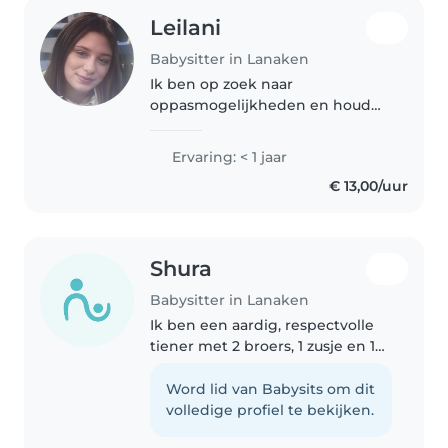
Leilani
Babysitter in Lanaken
Ik ben op zoek naar
oppasmogelijkheden en houd
van knutselen, voorlezen en
spelletjes met kinderen. Ik ben
Ervaring: < 1 jaar
verantwoordelijk, zorgzaam en
€ 13,00/uur
geduldig, ook met peuters en
oudere kids. Thuis..
Shura
Babysitter in Lanaken
Ik ben een aardig, respectvolle
tiener met 2 broers, 1 zusje en 1
broertje waardoor ik al op jonge
leeftijd heb geleerd hoe ik moet
Word lid van Babysits om dit
omgaan met kinderen ik heb
volledige profiel te bekijken.
ook vaak bij familie..