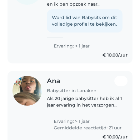
en ik ben opzoek naar
Oppasadres. Ik vind het heel
leuk om rond kinderen te zijn en
Word lid van Babysits om dit
ik wil altijd met ze spelen. Ik ben
volledige profiel te bekijken.
ook goed met dieren dus als..
Ervaring: < 1 jaar
€ 10,00/uur
Ana
Babysitter in Lanaken
Als 20 jarige babysitter heb ik al 1
jaar ervaring in het verzorgen
van kinderen van alle leeftijden -
van baby's tot tieners. Ik ben
Ervaring: > 1 jaar
verantwoordelijk, grappig en
Gemiddelde reactietijd: 21 uur
vriendelijk en kan..
€ 10,00/uur