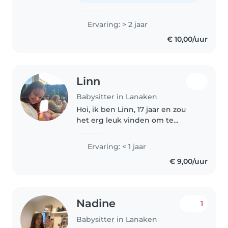
Ervaring: > 2 jaar
€ 10,00/uur
Linn
Babysitter in Lanaken
Hoi, ik ben Linn, 17 jaar en zou
het erg leuk vinden om te
babysitten als bijbaantje. Ik ga in
Maastricht naar de middelbare
Ervaring: < 1 jaar
school om mijn havo diploma te
€ 9,00/uur
halen. Daarna wil ik graag..
Nadine
1
Babysitter in Lanaken