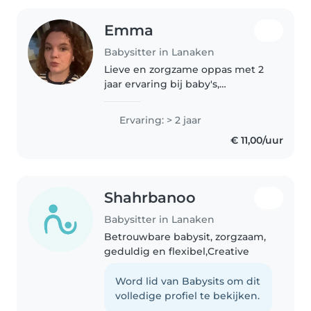
Emma
Babysitter in Lanaken
Lieve en zorgzame oppas met 2
jaar ervaring bij baby's,
dreumesen en peuters. Houdt
van knutselen, spelletjes en
Ervaring: > 2 jaar
gezellig samenzijn. Spreekt
€ 11,00/uur
vloeiend Engels en Nederlands.
Graag bij..
Shahrbanoo
Babysitter in Lanaken
Betrouwbare babysit, zorgzaam,
geduldig en flexibel,Creative
Word lid van Babysits om dit
volledige profiel te bekijken.