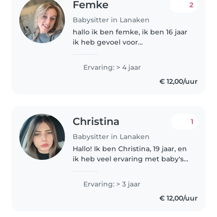
Femke
2
Babysitter in Lanaken
hallo ik ben femke, ik ben 16 jaar
ik heb gevoel voor
verantwoordelijkheid en kan
heel goed omgaan met kindjes.
Ervaring: > 4 jaar
Ik ben door de week pas
€ 12,00/uur
beschikbaar na 17 uur. In het
weekend ben ik..
Christina
1
Babysitter in Lanaken
Hallo! Ik ben Christina, 19 jaar, en
ik heb veel ervaring met baby's
en peuters dankzij mijn 2 jaar
stage in Lanaken en
Ervaring: > 3 jaar
Maasmechelen. Ik ben geduldig,
€ 12,00/uur
verantwoordelijk en breng
graag..