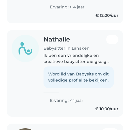
graag met kindjes omdat ik ze
Ervaring: > 4 jaar
wil helpen groeien en verder
€ 12,00/uur
ontwikkelen & omdat ik iets kan
betekenen voor..
Nathalie
Babysitter in Lanaken
Ik ben een vriendelijke en
creatieve babysitter die graag
met kinderen in de leeftijd van
peuters en kleuters omgaat. Ik
Word lid van Babysits om dit
ben momenteel bezig met mijn
volledige profiel te bekijken.
middelbare schoolopleiding en..
Ervaring: < 1 jaar
€ 10,00/uur