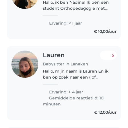
Hallo, ik ben Nadine! Ik ben een
student Orthopedagogie met
een passie voor het begeleiden
van kinderen. Door mijn
Ervaring: < 1 jaar
opleiding leer ik hoe ik kinderen
€ 10,00/uur
op een zorgzame, geduldige en
positieve..
Lauren
5
Babysitter in Lanaken
Hallo, mijn naam is Lauren En ik
ben op zoek naar een ( of
meerdere ) vast oppas adres. Ik
heb een zusje van 4 waardoor ik
Ervaring: > 4 jaar
ervaring heb met baby's -
Gemiddelde reactietijd: 10
kleuter. Ook werk ik al 4jaar
minuten
voor..
€ 12,00/uur