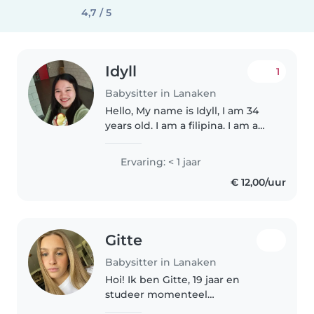
4,7 / 5
Idyll
1
Babysitter in Lanaken
Hello, My name is Idyll, I am 34
years old. I am a filipina. I am a
cheerful and happy person. I am
friendly and warm. Caring and
Ervaring: < 1 jaar
responsible baby sitter. I like too
€ 12,00/uur
take care of..
Gitte
Babysitter in Lanaken
Hoi! Ik ben Gitte, 19 jaar en
studeer momenteel
orthopedagogie. Ik werk enorm