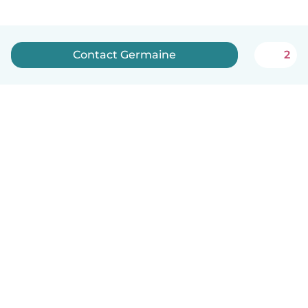
Contact Germaine
2
Nederlands
Hoe het werkt
Help
Voorwaarden & Privacy
Tarieven
Bedrijfsgegevens
Babysits for Work
Community standaarden