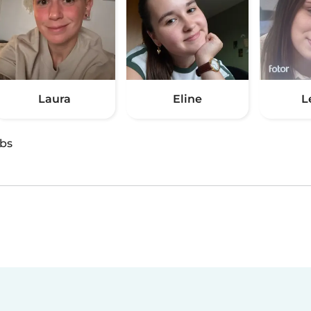
Laura
Eline
L
obs