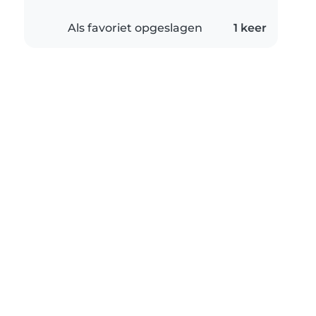
Als favoriet opgeslagen
1 keer