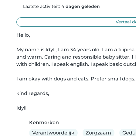
Laatste activiteit:
4 dagen geleden
Vertaal d
Hello,

My name is Idyll, I am 34 years old. I am a filipin
and warm. Caring and responsible baby sitter. I li
with children. I speak english. I speak basic dutch
I am okay with dogs and cats. Prefer small dogs.

kind regards,

Idyll
Kenmerken
Verantwoordelijk
Zorgzaam
Gedu