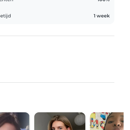
etijd
1 week