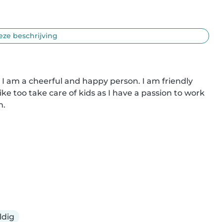
eze beschrijving
a. I am a cheerful and happy person. I am friendly 
ke too take care of kids as I have a passion to work 
.

ldig