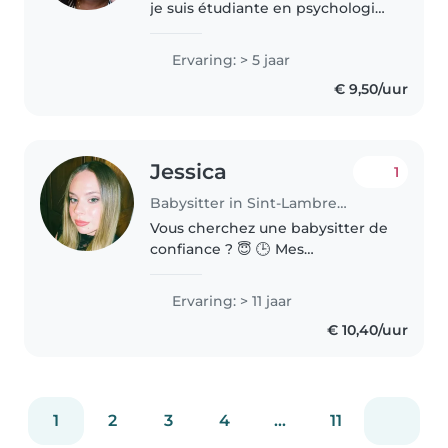
je suis étudiante en psychologie.
Douce, responsable et toujours
de bonne humeur, j'aime créer
Ervaring: > 5 jaar
un climat de confiance avec les
€ 9,50/uur
enfants tout en veillant..
Jessica
1
Babysitter in Sint-Lambrechts-Woluwe
Vous cherchez une babysitter de
confiance ? 😇 🕒 Mes
disponibilités: - Tout les jours: en
journée jusqu'à 20h sauf le jeudi
Ervaring: > 11 jaar
ou j'ai régulièrement un autre
€ 10,40/uur
babysitting à 19h Jessica..
1
2
3
4
...
11