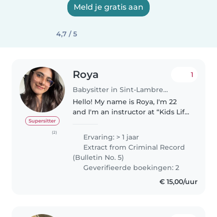
Meld je gratis aan
4,7 / 5
Roya
1
Babysitter in Sint-Lambrechts-Woluwe
Hello! My name is Roya, I'm 22
and I'm an instructor at “Kids Life
Skills” for 3 years now, teaching
Supersitter
basic programming and robotics
(2)
Ervaring: > 1 jaar
to children ages 3-13. I'm also the
Extract from Criminal Record
oldest daughter..
(Bulletin No. 5)
Geverifieerde boekingen: 2
€ 15,00/uur