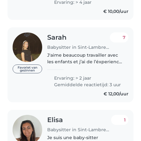
Ervaring: > 4 jaar
environnement sûr, amusant et
€ 10,00/uur
éducatif pour les petits...
Sarah
7
Babysitter in Sint-Lambrechts-Woluwe
J'aime beaucoup travailler avec
les enfants et j’ai de l’éxperience
de environ 4 ans. Je suis habituer
Favoriet van
gezinnen
à garder des écoliers et des
Ervaring: > 2 jaar
maternelles. J'ai aussi de
Gemiddelde reactietijd: 3 uur
l'expérience avec les..
€ 12,00/uur
Elisa
1
Babysitter in Sint-Lambrechts-Woluwe
Je suis une baby-sitter