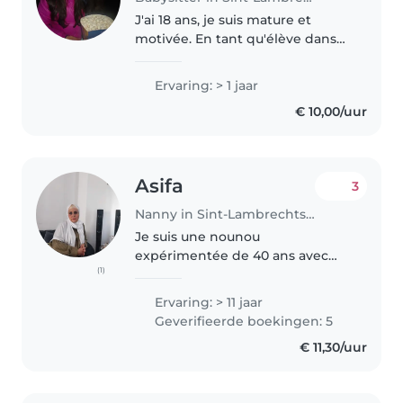
J'ai 18 ans, je suis mature et
motivée. En tant qu'élève dans
une option artistique, je peux
allier ma passion pour l'art et la
Ervaring: > 1 jaar
musique avec mon amour des
€ 10,00/uur
enfants. Je peux leurs proposer..
Asifa
3
Nanny in Sint-Lambrechts-Woluwe
Je suis une nounou
expérimentée de 40 ans avec
(1)
plus de 11 ans d'expérience dans
la garde d'enfants de tous âges,
Ervaring: > 11 jaar
des bébés aux adolescents. Je
Geverifieerde boekingen: 5
suis responsable, attentive et
€ 11,30/uur
patiente...