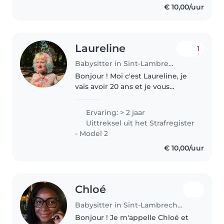
€ 10,00/uur
peu d’expérience formelle..
Laureline
1
Babysitter in Sint-Lambrechts-Woluwe
Bonjour ! Moi c'est Laureline, je
vais avoir 20 ans et je vous
propose mes services de
babysitting :) J'ai travaillé 6 mois
Ervaring: > 2 jaar
à l'asbl CEMôme en tant
Uittreksel uit het Strafregister
qu'animatrice intra et
- Model 2
extrascolaire,..
€ 10,00/uur
Chloé
Babysitter in Sint-Lambrechts-Woluwe
Bonjour ! Je m'appelle Chloé et