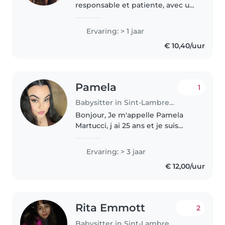
responsable et patiente, avec un
Bachelier en psychologie. J'ai
une année d'expérience avec
Ervaring: > 1 jaar
des enfants de tous âges.
€ 10,40/uur
Premier secours certifiée. À l'aise
avec..
Pamela
1
Babysitter in Sint-Lambrechts-Woluwe
Bonjour, Je m'appelle Pamela
Martucci, j ai 25 ans et je suis
étudiante en Psychologie et
Éducation à l'ULB, je suis
Ervaring: > 3 jaar
quelqu'n de responsable, calme
€ 12,00/uur
et empathique, toujours
souriante,..
Rita Emmott
2
Babysitter in Sint-Lambrechts-Woluwe