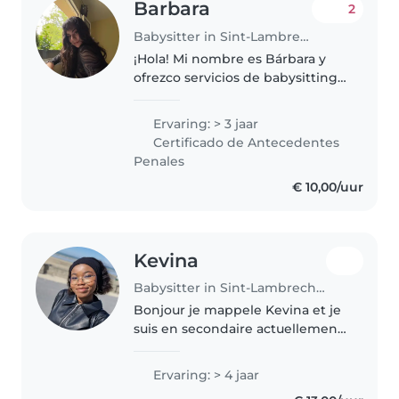
Barbara
2
Babysitter in Sint-Lambrechts-Woluwe
¡Hola! Mi nombre es Bárbara y
ofrezco servicios de babysitting
con mucho cariño,
responsabilidad y dedicación.
Ervaring: > 3 jaar
Tengo experiencia cuidando
Certificado de Antecedentes
bebés, niños pequeños, niños
Penales
mayores y adolescentes...
€ 10,00/uur
Kevina
Babysitter in Sint-Lambrechts-Woluwe
Bonjour je mappele Kevina et je
suis en secondaire actuellement.
Je suis plutot calme et bavarde
.jaime lire et dessiner et si les
Ervaring: > 4 jaar
parents sont d'accord j'aimerais