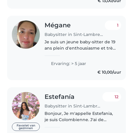
€ 13,00/uur
lire ou conseiller..
Mégane
1
Babysitter in Sint-Lambrechts-Woluwe
Je suis un jeune baby-sitter de 19
ans plein d'enthousiasme et très
responsable. J'ai 5 années
d'expérience avec les enfants de
Ervaring: > 5 jaar
tous âges, de bébé à adolescent.
€ 10,00/uur
Bien que je n'aie pas..
Estefanía
12
Babysitter in Sint-Lambrechts-Woluwe
Bonjour, Je m'appelle Estefania,
je suis Colombienne. J'ai de
l'expérience dans la garde
Favoriet van
gezinnen
d'enfants et j'adore offrir un