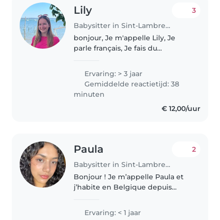
Lily
3
Babysitter in Sint-Lambrechts-Woluwe
bonjour, Je m'appelle Lily, Je
parle français, Je fais du
babysitting depuis plusieurs
années maintenant, et je donne
Ervaring: > 3 jaar
cours d'équitation à des enfants,
Gemiddelde reactietijd: 38
J'ai mon brevet de secouriste,..
minuten
€ 12,00/uur
Paula
2
Babysitter in Sint-Lambrechts-Woluwe
Bonjour ! Je m’appelle Paula et
j’habite en Belgique depuis
quatre ans. Je suis une personne
responsable, patiente et toujours
Ervaring: < 1 jaar
prête à apprendre. Même si j’ai