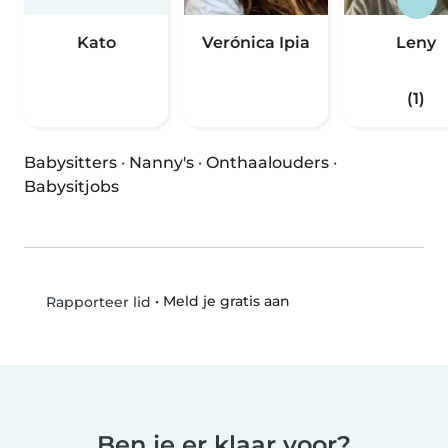
Kato
Verónica Ipia
Leny
(1)
Babysitters
·
Nanny's
·
Onthaalouders
·
Babysitjobs
•
Meld je gratis aan
Rapporteer lid
Ben je er klaar voor?