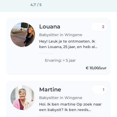
4,7 / 5
Louana
2
Babysitter in Wingene
Hey! Leuk je te ontmoeten. Ik
ben Louana, 25 jaar, en heb al
ervaring met babysitten vanaf
mijn 15de. Ik hou ervan op met
Ervaring: > 5 jaar
de kindjes bezig te zijn. In het
€ 10,00/uur
middelbaar alsook in het..
Martine
1
Babysitter in Wingene
Hoi. Ik ben martine Op zoek naar
een babysit? Ik ben reeds
enkele keren oma Maar indien