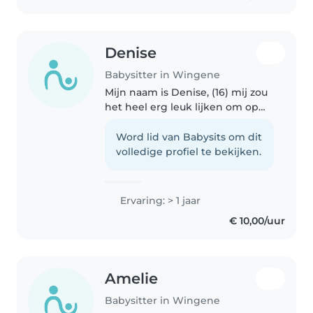
Denise
Babysitter in Wingene
Mijn naam is Denise, (16) mij zou
het heel erg leuk lijken om op
een lief, enthousiast kindje te
passen! Ik heb ervaring, ben
Word lid van Babysits om dit
meerdertalig en sta altijd open
volledige profiel te bekijken.
om ergens op te passen...
Ervaring: > 1 jaar
€ 10,00/uur
Amelie
Babysitter in Wingene