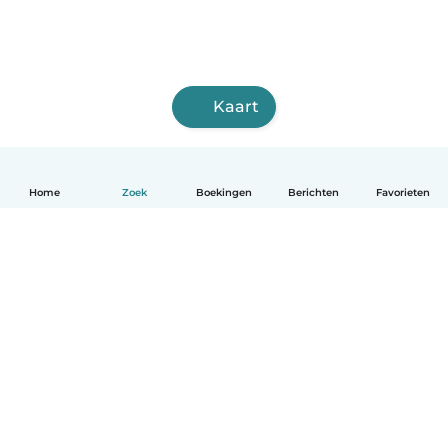
Kaart
Home
Zoek
Boekingen
Berichten
Favorieten
Nederlands
Hoe het werkt
Help
Voorwaarden & Privacy
Tarieven
Bedrijfsgegevens
Babysits for Work
Community standaarden